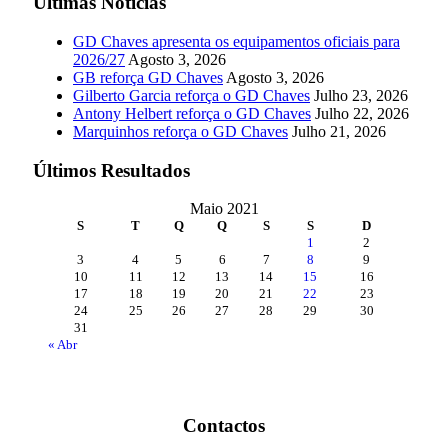
Últimas Notícias
GD Chaves apresenta os equipamentos oficiais para
2026/27
Agosto 3, 2026
GB reforça GD Chaves
Agosto 3, 2026
Gilberto Garcia reforça o GD Chaves
Julho 23, 2026
Antony Helbert reforça o GD Chaves
Julho 22, 2026
Marquinhos reforça o GD Chaves
Julho 21, 2026
Últimos Resultados
Maio 2021
S
T
Q
Q
S
S
D
1
2
3
4
5
6
7
8
9
10
11
12
13
14
15
16
17
18
19
20
21
22
23
24
25
26
27
28
29
30
31
« Abr
Contactos