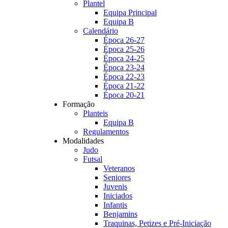
Plantel
Equipa Principal
Equipa B
Calendário
Época 26-27
Época 25-26
Época 24-25
Época 23-24
Época 22-23
Época 21-22
Época 20-21
Formação
Planteis
Equipa B
Regulamentos
Modalidades
Judo
Futsal
Veteranos
Seniores
Juvenis
Iniciados
Infantis
Benjamins
Traquinas, Petizes e Pré-Iniciação