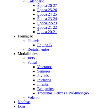
Calendário
Época 26-27
Época 25-26
Época 24-25
Época 23-24
Época 22-23
Época 21-22
Época 20-21
Formação
Planteis
Equipa B
Regulamentos
Modalidades
Judo
Futsal
Veteranos
Seniores
Juvenis
Iniciados
Infantis
Benjamins
Traquinas, Petizes e Pré-Iniciação
Voleibol
Notícias
Loja