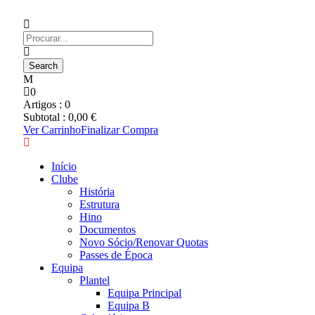
0
Artigos :
0
Subtotal :
0,00
€
Ver Carrinho
Finalizar Compra
Início
Clube
História
Estrutura
Hino
Documentos
Novo Sócio/Renovar Quotas
Passes de Época
Equipa
Plantel
Equipa Principal
Equipa B