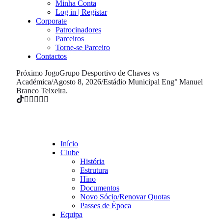
Minha Conta
Log in | Registar
Corporate
Patrocinadores
Parceiros
Torne-se Parceiro
Contactos
Próximo Jogo
Grupo Desportivo de Chaves vs
Académica
/
Agosto 8, 2026
/
Estádio Municipal Eng° Manuel
Branco Teixeira.
Início
Clube
História
Estrutura
Hino
Documentos
Novo Sócio/Renovar Quotas
Passes de Época
Equipa