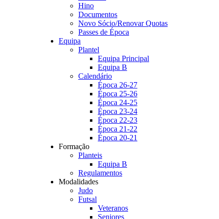
Hino
Documentos
Novo Sócio/Renovar Quotas
Passes de Época
Equipa
Plantel
Equipa Principal
Equipa B
Calendário
Época 26-27
Época 25-26
Época 24-25
Época 23-24
Época 22-23
Época 21-22
Época 20-21
Formação
Planteis
Equipa B
Regulamentos
Modalidades
Judo
Futsal
Veteranos
Seniores