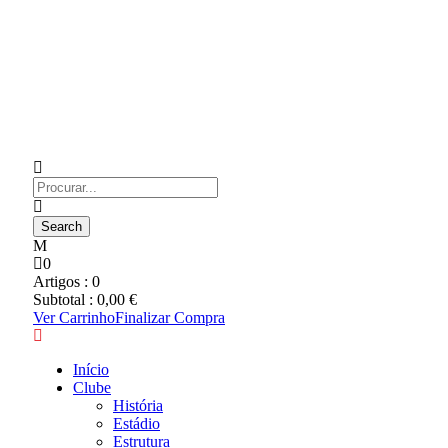
0
Artigos :
0
Subtotal :
0,00
€
Ver Carrinho
Finalizar Compra
Início
Clube
História
Estádio
Estrutura