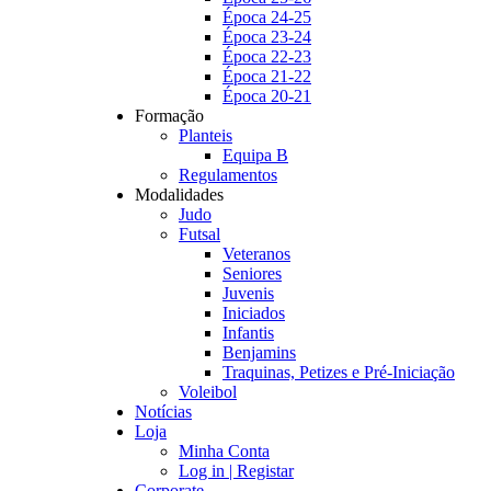
Época 24-25
Época 23-24
Época 22-23
Época 21-22
Época 20-21
Formação
Planteis
Equipa B
Regulamentos
Modalidades
Judo
Futsal
Veteranos
Seniores
Juvenis
Iniciados
Infantis
Benjamins
Traquinas, Petizes e Pré-Iniciação
Voleibol
Notícias
Loja
Minha Conta
Log in | Registar
Corporate