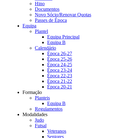
Hino
Documentos
Novo Sócio/Renovar Quotas
Passes de Época
Equipa
Plantel
Equipa Principal
Equipa B
Calendário
Época 26-27
Época 25-26
Época 24-25
Época 23-24
Época 22-23
Época 21-22
Época 20-21
Formação
Planteis
Equipa B
Regulamentos
Modalidades
Judo
Futsal
Veteranos
Seniores