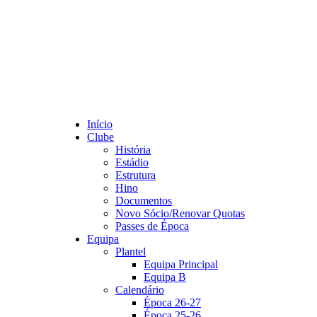
Início
Clube
História
Estádio
Estrutura
Hino
Documentos
Novo Sócio/Renovar Quotas
Passes de Época
Equipa
Plantel
Equipa Principal
Equipa B
Calendário
Época 26-27
Época 25-26