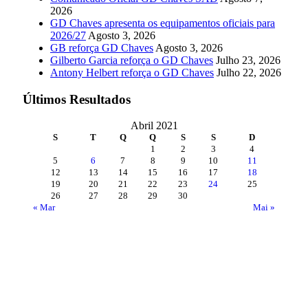
2026
GD Chaves apresenta os equipamentos oficiais para
2026/27
Agosto 3, 2026
GB reforça GD Chaves
Agosto 3, 2026
Gilberto Garcia reforça o GD Chaves
Julho 23, 2026
Antony Helbert reforça o GD Chaves
Julho 22, 2026
Últimos Resultados
Abril 2021
S
T
Q
Q
S
S
D
1
2
3
4
5
6
7
8
9
10
11
12
13
14
15
16
17
18
19
20
21
22
23
24
25
26
27
28
29
30
« Mar
Mai »