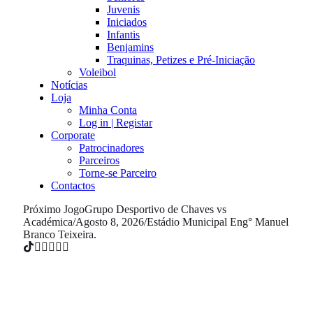
Juvenis
Iniciados
Infantis
Benjamins
Traquinas, Petizes e Pré-Iniciação
Voleibol
Notícias
Loja
Minha Conta
Log in | Registar
Corporate
Patrocinadores
Parceiros
Torne-se Parceiro
Contactos
Próximo Jogo
Grupo Desportivo de Chaves vs
Académica
/
Agosto 8, 2026
/
Estádio Municipal Eng° Manuel
Branco Teixeira.