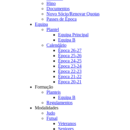
Hino
Documentos
Novo Sócio/Renovar Quotas
Passes de Época
Equipa
Plantel
Equipa Principal
Equipa B
Calendário
Época 26-27
Época 25-26
Época 24-25
Época 23-24
Época 22-23
Época 21-22
Época 20-21
Formação
Planteis
Equipa B
Regulamentos
Modalidades
Judo
Futsal
Veteranos
Seniores