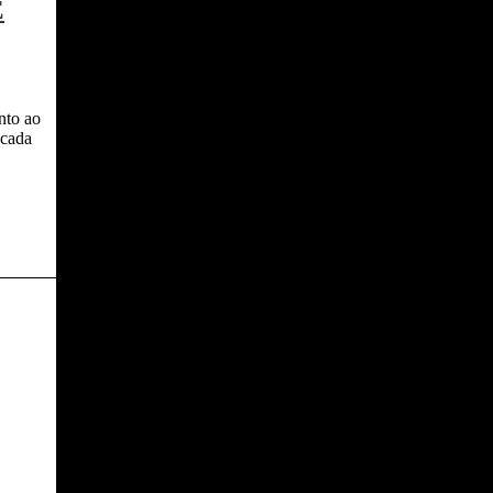
E
nto ao
ncada