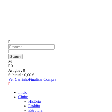
0
Artigos :
0
Subtotal :
0,00
€
Ver Carrinho
Finalizar Compra
Início
Clube
História
Estádio
Estrutura