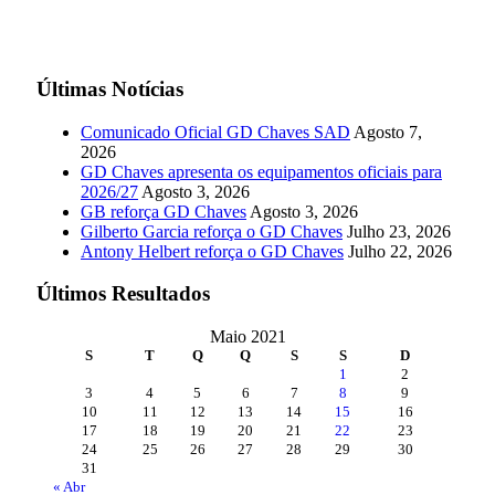
Últimas Notícias
Comunicado Oficial GD Chaves SAD
Agosto 7,
2026
GD Chaves apresenta os equipamentos oficiais para
2026/27
Agosto 3, 2026
GB reforça GD Chaves
Agosto 3, 2026
Gilberto Garcia reforça o GD Chaves
Julho 23, 2026
Antony Helbert reforça o GD Chaves
Julho 22, 2026
Últimos Resultados
Maio 2021
S
T
Q
Q
S
S
D
1
2
3
4
5
6
7
8
9
10
11
12
13
14
15
16
17
18
19
20
21
22
23
24
25
26
27
28
29
30
31
« Abr