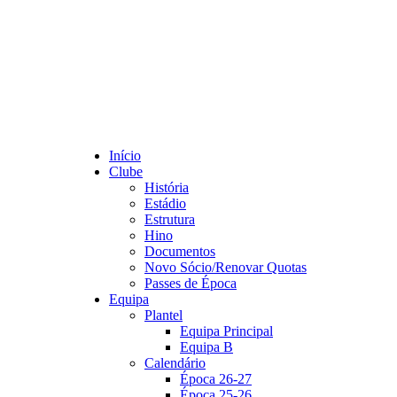
Início
Clube
História
Estádio
Estrutura
Hino
Documentos
Novo Sócio/Renovar Quotas
Passes de Época
Equipa
Plantel
Equipa Principal
Equipa B
Calendário
Época 26-27
Época 25-26