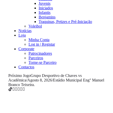
Juvenis
Iniciados
Infantis
Benjamins
Traquinas, Petizes e Pré-Iniciação
Voleibol
Notícias
Loja
Minha Conta
Log in | Registar
Corporate
Patrocinadores
Parceiros
Torne-se Parceiro
Contactos
Próximo Jogo
Grupo Desportivo de Chaves vs
Académica
/
Agosto 8, 2026
/
Estádio Municipal Eng° Manuel
Branco Teixeira.