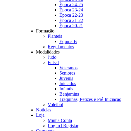
Época 24-25
Época 23-24
Época 22-23
Época 21-22
Época 20-21
Formação
Planteis
Equipa B
Regulamentos
Modalidades
Judo
Futsal
Veteranos
Seniores
Juvenis
Iniciados
Infantis
Benjamins
Traquinas, Petizes e Pré-Iniciação
Voleibol
Notícias
Loja
Minha Conta
Log in | Registar
Corporate