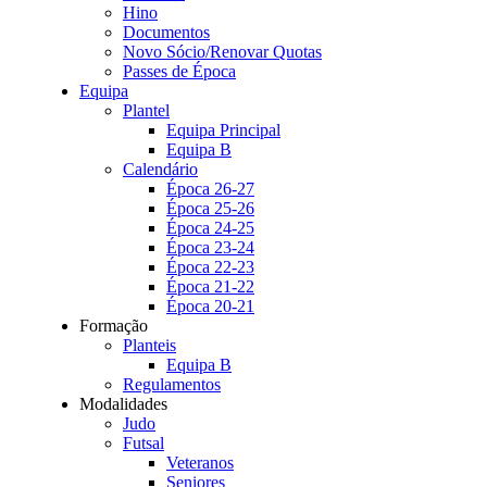
Hino
Documentos
Novo Sócio/Renovar Quotas
Passes de Época
Equipa
Plantel
Equipa Principal
Equipa B
Calendário
Época 26-27
Época 25-26
Época 24-25
Época 23-24
Época 22-23
Época 21-22
Época 20-21
Formação
Planteis
Equipa B
Regulamentos
Modalidades
Judo
Futsal
Veteranos
Seniores