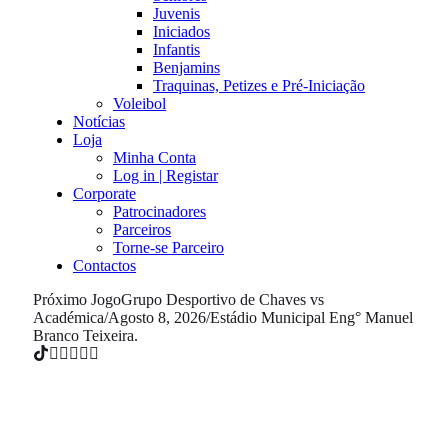
Juvenis
Iniciados
Infantis
Benjamins
Traquinas, Petizes e Pré-Iniciação
Voleibol
Notícias
Loja
Minha Conta
Log in | Registar
Corporate
Patrocinadores
Parceiros
Torne-se Parceiro
Contactos
Próximo Jogo
Grupo Desportivo de Chaves vs
Académica
/
Agosto 8, 2026
/
Estádio Municipal Eng° Manuel
Branco Teixeira.