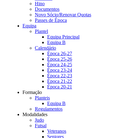
Hino
Documentos
Novo Sócio/Renovar Quotas
Passes de Época
Equipa
Plantel
Equipa Principal
Equipa B
Calendário
Época 26-27
Época 25-26
Época 24-25
Época 23-24
Época 22-23
Época 21-22
Época 20-21
Formação
Planteis
Equipa B
Regulamentos
Modalidades
Judo
Futsal
Veteranos
Seniores