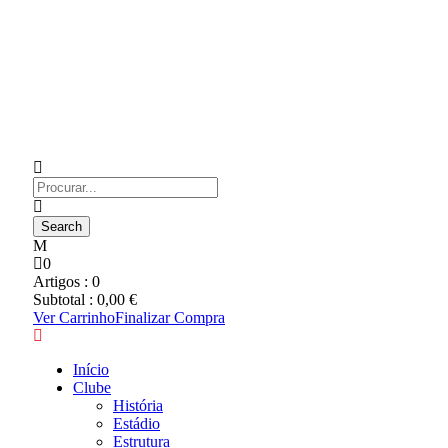
0
Artigos :
0
Subtotal :
0,00
€
Ver Carrinho
Finalizar Compra
Início
Clube
História
Estádio
Estrutura