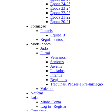
Época 24-25
Época 23-24
Época 22-23
Época 21-22
Época 20-21
Formação
Planteis
Equipa B
Regulamentos
Modalidades
Judo
Futsal
Veteranos
Seniores
Juvenis
Iniciados
Infantis
Benjamins
Traquinas, Petizes e Pré-Iniciação
Voleibol
Notícias
Loja
Minha Conta
Log in | Registar
Corporate