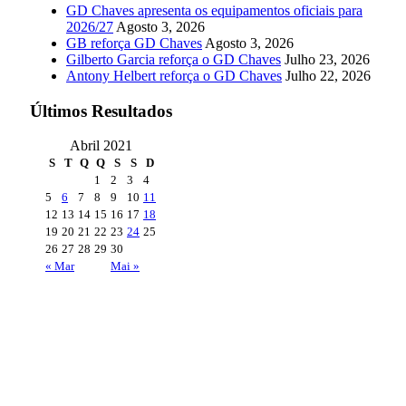
GD Chaves apresenta os equipamentos oficiais para
2026/27
Agosto 3, 2026
GB reforça GD Chaves
Agosto 3, 2026
Gilberto Garcia reforça o GD Chaves
Julho 23, 2026
Antony Helbert reforça o GD Chaves
Julho 22, 2026
Últimos Resultados
Abril 2021
S
T
Q
Q
S
S
D
1
2
3
4
5
6
7
8
9
10
11
12
13
14
15
16
17
18
19
20
21
22
23
24
25
26
27
28
29
30
« Mar
Mai »