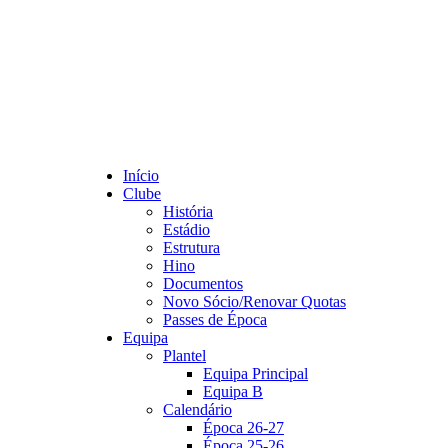
Início
Clube
História
Estádio
Estrutura
Hino
Documentos
Novo Sócio/Renovar Quotas
Passes de Época
Equipa
Plantel
Equipa Principal
Equipa B
Calendário
Época 26-27
Época 25-26