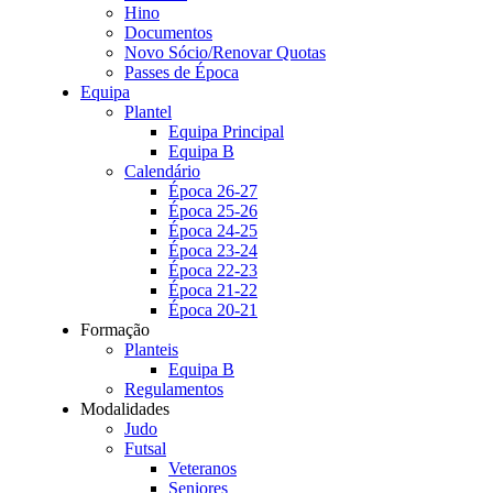
Hino
Documentos
Novo Sócio/Renovar Quotas
Passes de Época
Equipa
Plantel
Equipa Principal
Equipa B
Calendário
Época 26-27
Época 25-26
Época 24-25
Época 23-24
Época 22-23
Época 21-22
Época 20-21
Formação
Planteis
Equipa B
Regulamentos
Modalidades
Judo
Futsal
Veteranos
Seniores