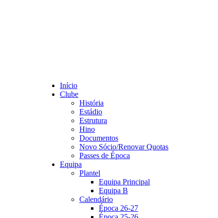
Início
Clube
História
Estádio
Estrutura
Hino
Documentos
Novo Sócio/Renovar Quotas
Passes de Época
Equipa
Plantel
Equipa Principal
Equipa B
Calendário
Época 26-27
Época 25-26