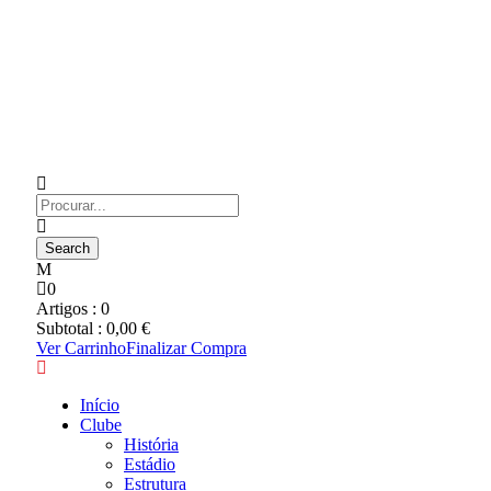
0
Artigos :
0
Subtotal :
0,00
€
Ver Carrinho
Finalizar Compra
Início
Clube
História
Estádio
Estrutura