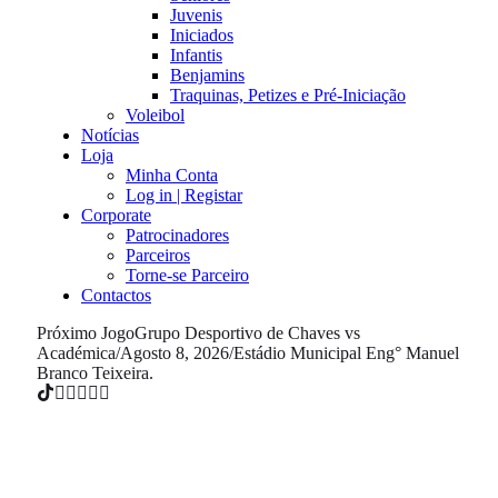
Juvenis
Iniciados
Infantis
Benjamins
Traquinas, Petizes e Pré-Iniciação
Voleibol
Notícias
Loja
Minha Conta
Log in | Registar
Corporate
Patrocinadores
Parceiros
Torne-se Parceiro
Contactos
Próximo Jogo
Grupo Desportivo de Chaves vs
Académica
/
Agosto 8, 2026
/
Estádio Municipal Eng° Manuel
Branco Teixeira.