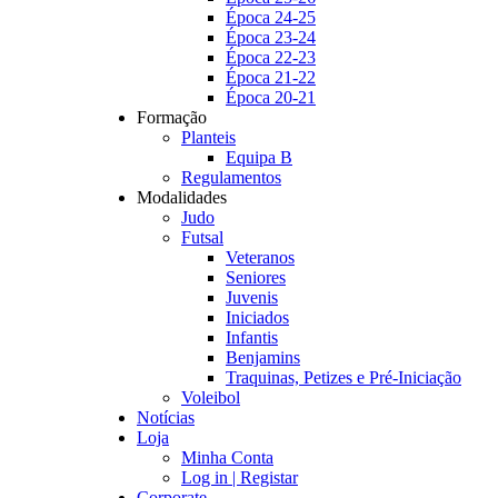
Época 24-25
Época 23-24
Época 22-23
Época 21-22
Época 20-21
Formação
Planteis
Equipa B
Regulamentos
Modalidades
Judo
Futsal
Veteranos
Seniores
Juvenis
Iniciados
Infantis
Benjamins
Traquinas, Petizes e Pré-Iniciação
Voleibol
Notícias
Loja
Minha Conta
Log in | Registar
Corporate