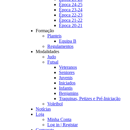
Época 24-25
Época 23-24
Época 22-23
Época 21-22
Época 20-21
Formação
Planteis
Equipa B
Regulamentos
Modalidades
Judo
Futsal
Veteranos
Seniores
Juvenis
Iniciados
Infantis
Benjamins
Traquinas, Petizes e Pré-Iniciação
Voleibol
Notícias
Loja
Minha Conta
Log in | Registar
Corporate