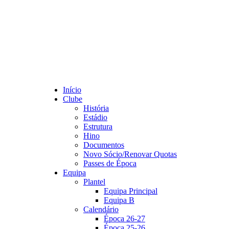
Início
Clube
História
Estádio
Estrutura
Hino
Documentos
Novo Sócio/Renovar Quotas
Passes de Época
Equipa
Plantel
Equipa Principal
Equipa B
Calendário
Época 26-27
Época 25-26