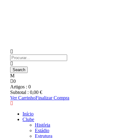
0
Artigos :
0
Subtotal :
0,00
€
Ver Carrinho
Finalizar Compra
Início
Clube
História
Estádio
Estrutura