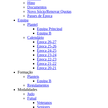
Hino
Documentos
Novo Sócio/Renovar Quotas
Passes de Época
Equipa
Plantel
Equipa Principal
Equipa B
Calendário
Época 26-27
Época 25-26
Época 24-25
Época 23-24
Época 22-23
Época 21-22
Época 20-21
Formação
Planteis
Equipa B
Regulamentos
Modalidades
Judo
Futsal
Veteranos
Seniores