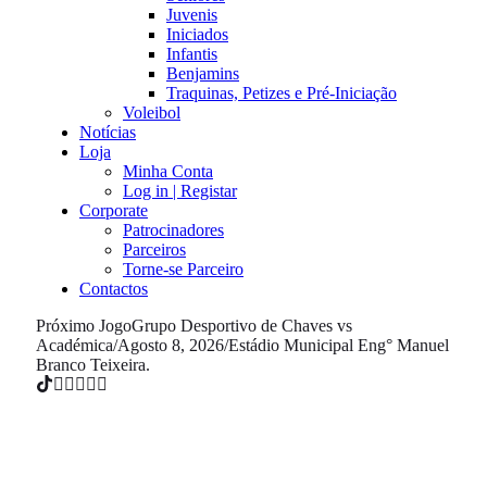
Juvenis
Iniciados
Infantis
Benjamins
Traquinas, Petizes e Pré-Iniciação
Voleibol
Notícias
Loja
Minha Conta
Log in | Registar
Corporate
Patrocinadores
Parceiros
Torne-se Parceiro
Contactos
Próximo Jogo
Grupo Desportivo de Chaves vs
Académica
/
Agosto 8, 2026
/
Estádio Municipal Eng° Manuel
Branco Teixeira.