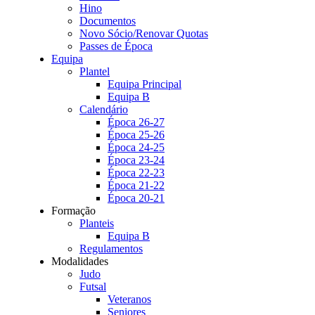
Hino
Documentos
Novo Sócio/Renovar Quotas
Passes de Época
Equipa
Plantel
Equipa Principal
Equipa B
Calendário
Época 26-27
Época 25-26
Época 24-25
Época 23-24
Época 22-23
Época 21-22
Época 20-21
Formação
Planteis
Equipa B
Regulamentos
Modalidades
Judo
Futsal
Veteranos
Seniores