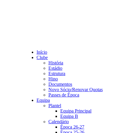
Início
Clube
História
Estádio
Estrutura
Hino
Documentos
Novo Sócio/Renovar Quotas
Passes de Época
Equipa
Plantel
Equipa Principal
Equipa B
Calendário
Época 26-27
Época 25-26