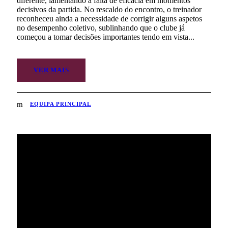
diferente, lamentando a falta de eficácia em momentos
decisivos da partida. No rescaldo do encontro, o treinador
reconheceu ainda a necessidade de corrigir alguns aspetos
no desempenho coletivo, sublinhando que o clube já
começou a tomar decisões importantes tendo em vista...
VER MAIS
EQUIPA PRINCIPAL