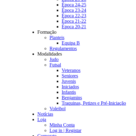
Época 24-25
Época 23-24
Época 22-23
Época 21-22
Época 20-21
Formação
Planteis
Equipa B
Regulamentos
Modalidades
Judo
Futsal
Veteranos
Seniores
Juvenis
Iniciados
Infantis
Benjamins
Traquinas, Petizes e Pré-Iniciação
Voleibol
Notícias
Loja
Minha Conta
Log in | Registar
Corporate