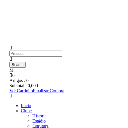
0
Artigos :
0
Subtotal :
0,00
€
Ver Carrinho
Finalizar Compra
Início
Clube
História
Estádio
Estrutura