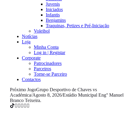
Juvenis
Iniciados
Infantis
Benjamins
Traquinas, Petizes e Pré-Iniciação
Voleibol
Notícias
Loja
Minha Conta
Log in | Registar
Corporate
Patrocinadores
Parceiros
Torne-se Parceiro
Contactos
Próximo Jogo
Grupo Desportivo de Chaves vs
Académica
/
Agosto 8, 2026
/
Estádio Municipal Eng° Manuel
Branco Teixeira.