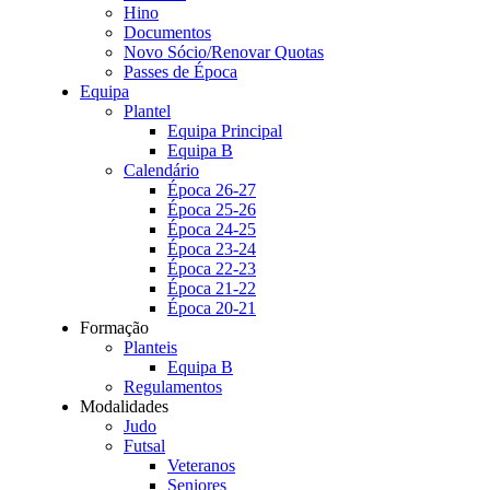
Hino
Documentos
Novo Sócio/Renovar Quotas
Passes de Época
Equipa
Plantel
Equipa Principal
Equipa B
Calendário
Época 26-27
Época 25-26
Época 24-25
Época 23-24
Época 22-23
Época 21-22
Época 20-21
Formação
Planteis
Equipa B
Regulamentos
Modalidades
Judo
Futsal
Veteranos
Seniores