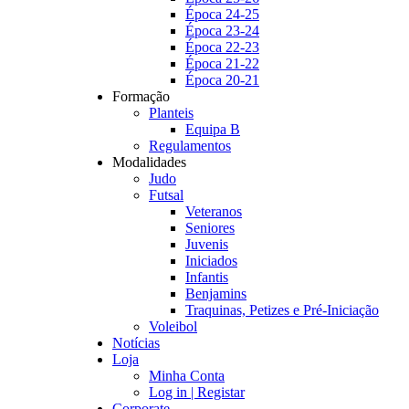
Época 24-25
Época 23-24
Época 22-23
Época 21-22
Época 20-21
Formação
Planteis
Equipa B
Regulamentos
Modalidades
Judo
Futsal
Veteranos
Seniores
Juvenis
Iniciados
Infantis
Benjamins
Traquinas, Petizes e Pré-Iniciação
Voleibol
Notícias
Loja
Minha Conta
Log in | Registar
Corporate