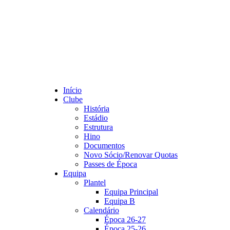
Início
Clube
História
Estádio
Estrutura
Hino
Documentos
Novo Sócio/Renovar Quotas
Passes de Época
Equipa
Plantel
Equipa Principal
Equipa B
Calendário
Época 26-27
Época 25-26