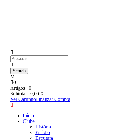
0
Artigos :
0
Subtotal :
0,00
€
Ver Carrinho
Finalizar Compra
Início
Clube
História
Estádio
Estrutura