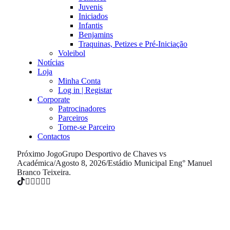
Juvenis
Iniciados
Infantis
Benjamins
Traquinas, Petizes e Pré-Iniciação
Voleibol
Notícias
Loja
Minha Conta
Log in | Registar
Corporate
Patrocinadores
Parceiros
Torne-se Parceiro
Contactos
Próximo Jogo
Grupo Desportivo de Chaves vs
Académica
/
Agosto 8, 2026
/
Estádio Municipal Eng° Manuel
Branco Teixeira.