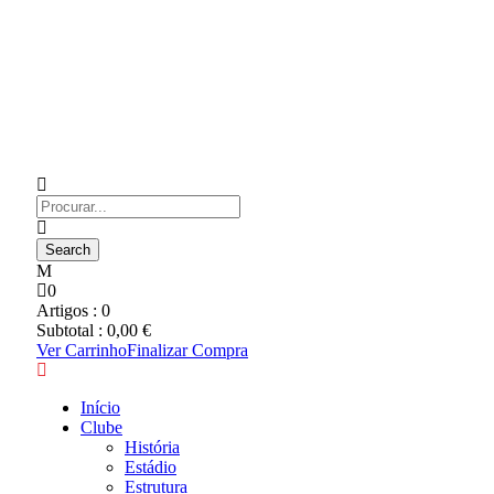
0
Artigos :
0
Subtotal :
0,00
€
Ver Carrinho
Finalizar Compra
Início
Clube
História
Estádio
Estrutura