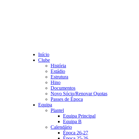
Início
Clube
História
Estádio
Estrutura
Hino
Documentos
Novo Sócio/Renovar Quotas
Passes de Época
Equipa
Plantel
Equipa Principal
Equipa B
Calendário
Época 26-27
Época 25-26