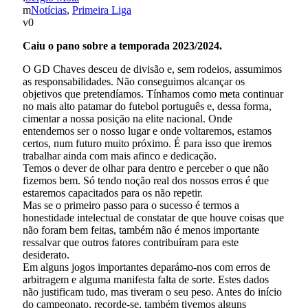
Notícias
,
Primeira Liga
0
Caiu o pano sobre a temporada 2023/2024.
O GD Chaves desceu de divisão e, sem rodeios, assumimos
as responsabilidades. Não conseguimos alcançar os
objetivos que pretendíamos. Tínhamos como meta continuar
no mais alto patamar do futebol português e, dessa forma,
cimentar a nossa posição na elite nacional. Onde
entendemos ser o nosso lugar e onde voltaremos, estamos
certos, num futuro muito próximo. É para isso que iremos
trabalhar ainda com mais afinco e dedicação.
Temos o dever de olhar para dentro e perceber o que não
fizemos bem. Só tendo noção real dos nossos erros é que
estaremos capacitados para os não repetir.
Mas se o primeiro passo para o sucesso é termos a
honestidade intelectual de constatar de que houve coisas que
não foram bem feitas, também não é menos importante
ressalvar que outros fatores contribuíram para este
desiderato.
Em alguns jogos importantes deparámo-nos com erros de
arbitragem e alguma manifesta falta de sorte. Estes dados
não justificam tudo, mas tiveram o seu peso. Antes do início
do campeonato, recorde-se, também tivemos alguns