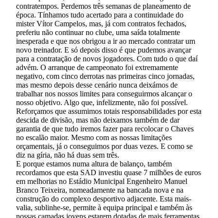
contratempos. Perdemos três semanas de planeamento de
época. Tínhamos tudo acertado para a continuidade do
mister Vítor Campelos, mas, já com contratos fechados,
preferiu não continuar no clube, uma saída totalmente
inesperada e que nos obrigou a ir ao mercado contratar um
novo treinador. E só depois disso é que pudemos avançar
para a contratação de novos jogadores. Com tudo o que daí
advém. O arranque de campeonato foi extremamente
negativo, com cinco derrotas nas primeiras cinco jornadas,
mas mesmo depois desse cenário nunca deixámos de
trabalhar nos nossos limites para conseguirmos alcançar o
nosso objetivo. Algo que, infelizmente, não foi possível.
Reforçamos que assumimos totais responsabilidades por esta
descida de divisão, mas não deixamos também de dar
garantia de que tudo iremos fazer para recolocar o Chaves
no escalão maior. Mesmo com as nossas limitações
orçamentais, já o conseguimos por duas vezes. E como se
diz na gíria, não há duas sem três.
E porque estamos numa altura de balanço, também
recordamos que esta SAD investiu quase 7 milhões de euros
em melhorias no Estádio Municipal Engenheiro Manuel
Branco Teixeira, nomeadamente na bancada nova e na
construção do complexo desportivo adjacente. Esta mais-
valia, sublinhe-se, permite à equipa principal e também às
nossas camadas jovens estarem dotadas de mais ferramentas