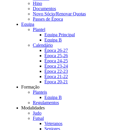
Hino
Documentos
Novo Sócio/Renovar Quotas
Passes de Época
Equipa
Plantel
Equipa Principal
Equipa B
Calendário
Época 26-27
Época 25-26
Época 24-25
Época 23-24
Época 22-23
Época 21-22
Época 20-21
Formação
Planteis
Equipa B
Regulamentos
Modalidades
Judo
Futsal
Veteranos
Seniores