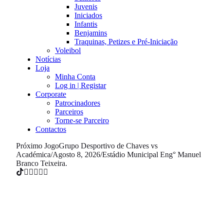
Juvenis
Iniciados
Infantis
Benjamins
Traquinas, Petizes e Pré-Iniciação
Voleibol
Notícias
Loja
Minha Conta
Log in | Registar
Corporate
Patrocinadores
Parceiros
Torne-se Parceiro
Contactos
Próximo Jogo
Grupo Desportivo de Chaves vs
Académica
/
Agosto 8, 2026
/
Estádio Municipal Eng° Manuel
Branco Teixeira.