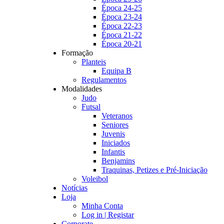
Época 24-25
Época 23-24
Época 22-23
Época 21-22
Época 20-21
Formação
Planteis
Equipa B
Regulamentos
Modalidades
Judo
Futsal
Veteranos
Seniores
Juvenis
Iniciados
Infantis
Benjamins
Traquinas, Petizes e Pré-Iniciação
Voleibol
Notícias
Loja
Minha Conta
Log in | Registar
Corporate