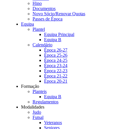
Hino
Documentos
Novo Sócio/Renovar Quotas
Passes de Época
Equipa
Plantel
Equipa Principal
Equipa B
Calendário
Época 26-27
Época 25-26
Época 24-25
Época 23-24
Época 22-23
Época 21-22
Época 20-21
Formação
Planteis
Equipa B
Regulamentos
Modalidades
Judo
Futsal
Veteranos
Seniores