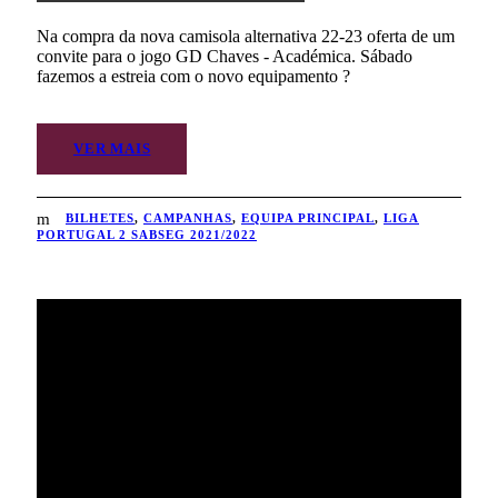
Na compra da nova camisola alternativa 22-23 oferta de um
convite para o jogo GD Chaves - Académica. Sábado
fazemos a estreia com o novo equipamento ?
VER MAIS
BILHETES
,
CAMPANHAS
,
EQUIPA PRINCIPAL
,
LIGA
PORTUGAL 2 SABSEG 2021/2022