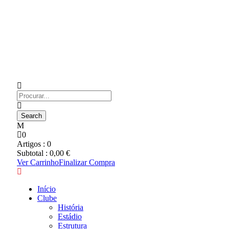
0
Artigos :
0
Subtotal :
0,00
€
Ver Carrinho
Finalizar Compra
Início
Clube
História
Estádio
Estrutura