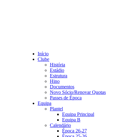
Início
Clube
História
Estádio
Estrutura
Hino
Documentos
Novo Sócio/Renovar Quotas
Passes de Época
Equipa
Plantel
Equipa Principal
Equipa B
Calendário
Época 26-27
Época 25-26