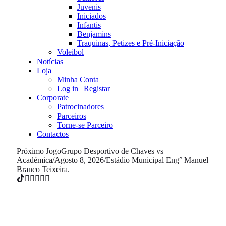
Juvenis
Iniciados
Infantis
Benjamins
Traquinas, Petizes e Pré-Iniciação
Voleibol
Notícias
Loja
Minha Conta
Log in | Registar
Corporate
Patrocinadores
Parceiros
Torne-se Parceiro
Contactos
Próximo Jogo
Grupo Desportivo de Chaves vs
Académica
/
Agosto 8, 2026
/
Estádio Municipal Eng° Manuel
Branco Teixeira.