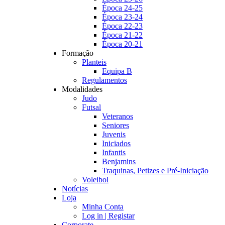
Época 24-25
Época 23-24
Época 22-23
Época 21-22
Época 20-21
Formação
Planteis
Equipa B
Regulamentos
Modalidades
Judo
Futsal
Veteranos
Seniores
Juvenis
Iniciados
Infantis
Benjamins
Traquinas, Petizes e Pré-Iniciação
Voleibol
Notícias
Loja
Minha Conta
Log in | Registar
Corporate