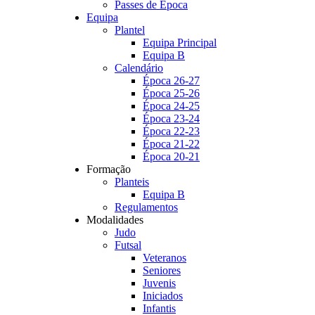
Passes de Época
Equipa
Plantel
Equipa Principal
Equipa B
Calendário
Época 26-27
Época 25-26
Época 24-25
Época 23-24
Época 22-23
Época 21-22
Época 20-21
Formação
Planteis
Equipa B
Regulamentos
Modalidades
Judo
Futsal
Veteranos
Seniores
Juvenis
Iniciados
Infantis