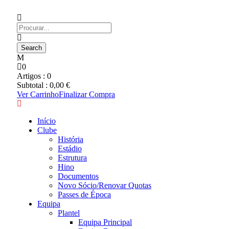
0
Artigos :
0
Subtotal :
0,00
€
Ver Carrinho
Finalizar Compra
Início
Clube
História
Estádio
Estrutura
Hino
Documentos
Novo Sócio/Renovar Quotas
Passes de Época
Equipa
Plantel
Equipa Principal