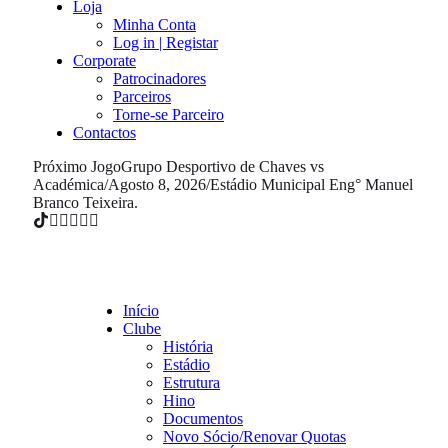
Loja
Minha Conta
Log in | Registar
Corporate
Patrocinadores
Parceiros
Torne-se Parceiro
Contactos
Próximo Jogo
Grupo Desportivo de Chaves vs
Académica
/
Agosto 8, 2026
/
Estádio Municipal Eng° Manuel
Branco Teixeira.
Início
Clube
História
Estádio
Estrutura
Hino
Documentos
Novo Sócio/Renovar Quotas