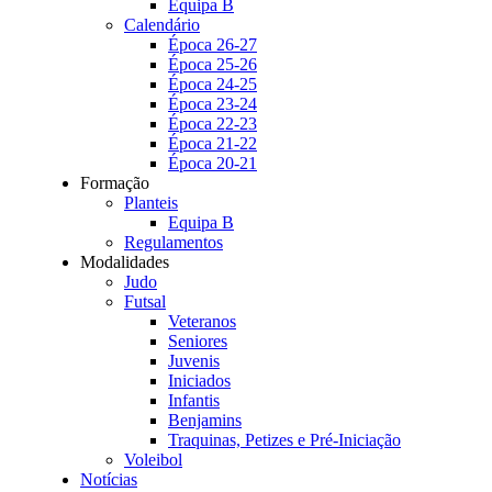
Equipa B
Calendário
Época 26-27
Época 25-26
Época 24-25
Época 23-24
Época 22-23
Época 21-22
Época 20-21
Formação
Planteis
Equipa B
Regulamentos
Modalidades
Judo
Futsal
Veteranos
Seniores
Juvenis
Iniciados
Infantis
Benjamins
Traquinas, Petizes e Pré-Iniciação
Voleibol
Notícias