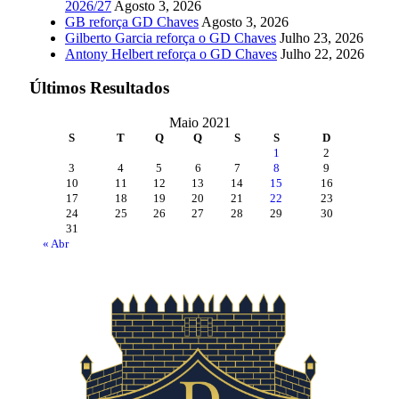
2026/27
Agosto 3, 2026
GB reforça GD Chaves
Agosto 3, 2026
Gilberto Garcia reforça o GD Chaves
Julho 23, 2026
Antony Helbert reforça o GD Chaves
Julho 22, 2026
Últimos Resultados
Maio 2021
S
T
Q
Q
S
S
D
1
2
3
4
5
6
7
8
9
10
11
12
13
14
15
16
17
18
19
20
21
22
23
24
25
26
27
28
29
30
31
« Abr