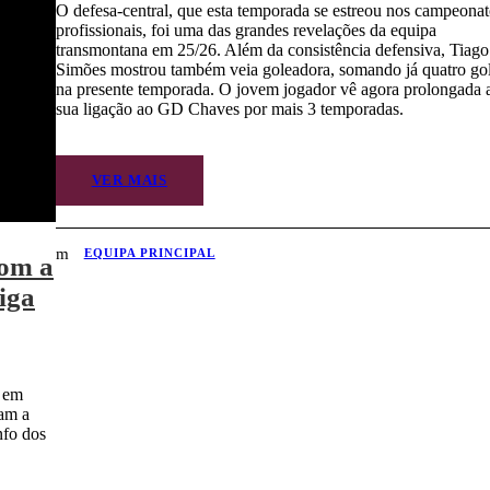
O defesa-central, que esta temporada se estreou nos campeonat
profissionais, foi uma das grandes revelações da equipa
transmontana em 25/26. Além da consistência defensiva, Tiago
Simões mostrou também veia goleadora, somando já quatro go
na presente temporada. O jovem jogador vê agora prolongada 
sua ligação ao GD Chaves por mais 3 temporadas.
VER MAIS
EQUIPA PRINCIPAL
com a
iga
, em
ram a
nfo dos