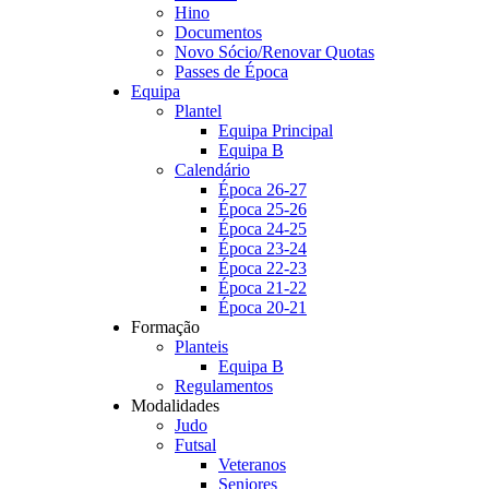
Hino
Documentos
Novo Sócio/Renovar Quotas
Passes de Época
Equipa
Plantel
Equipa Principal
Equipa B
Calendário
Época 26-27
Época 25-26
Época 24-25
Época 23-24
Época 22-23
Época 21-22
Época 20-21
Formação
Planteis
Equipa B
Regulamentos
Modalidades
Judo
Futsal
Veteranos
Seniores