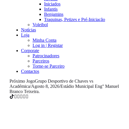
Iniciados
Infantis
Benjamins
Traquinas, Petizes e Pré-Iniciação
Voleibol
Notícias
Loja
Minha Conta
Log in | Registar
Corporate
Patrocinadores
Parceiros
Torne-se Parceiro
Contactos
Próximo Jogo
Grupo Desportivo de Chaves vs
Académica
/
Agosto 8, 2026
/
Estádio Municipal Eng° Manuel
Branco Teixeira.