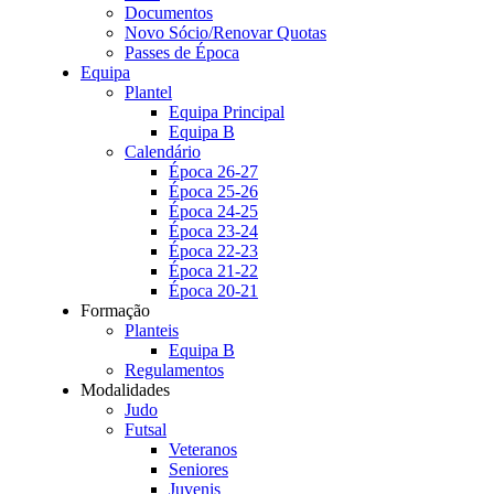
Documentos
Novo Sócio/Renovar Quotas
Passes de Época
Equipa
Plantel
Equipa Principal
Equipa B
Calendário
Época 26-27
Época 25-26
Época 24-25
Época 23-24
Época 22-23
Época 21-22
Época 20-21
Formação
Planteis
Equipa B
Regulamentos
Modalidades
Judo
Futsal
Veteranos
Seniores
Juvenis