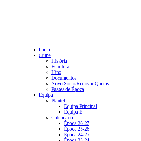
Início
Clube
História
Estrutura
Hino
Documentos
Novo Sócio/Renovar Quotas
Passes de Época
Equipa
Plantel
Equipa Principal
Equipa B
Calendário
Época 26-27
Época 25-26
Época 24-25
Época 23-24