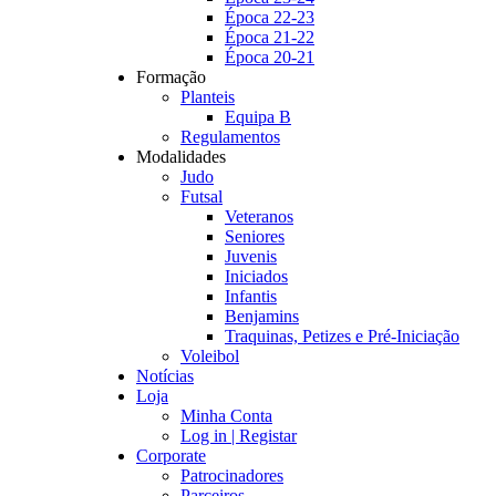
Época 22-23
Época 21-22
Época 20-21
Formação
Planteis
Equipa B
Regulamentos
Modalidades
Judo
Futsal
Veteranos
Seniores
Juvenis
Iniciados
Infantis
Benjamins
Traquinas, Petizes e Pré-Iniciação
Voleibol
Notícias
Loja
Minha Conta
Log in | Registar
Corporate
Patrocinadores
Parceiros