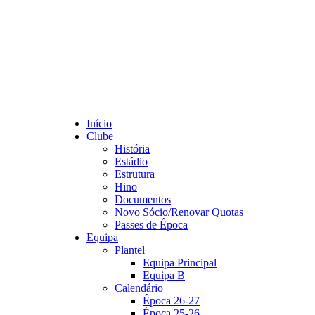
Início
Clube
História
Estádio
Estrutura
Hino
Documentos
Novo Sócio/Renovar Quotas
Passes de Época
Equipa
Plantel
Equipa Principal
Equipa B
Calendário
Época 26-27
Época 25-26