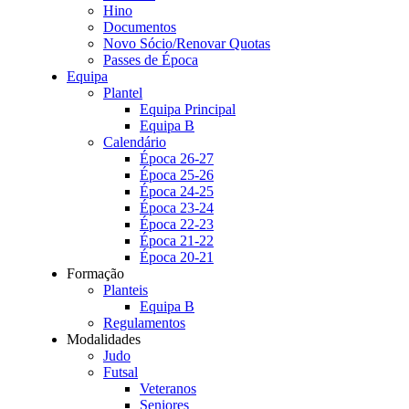
Hino
Documentos
Novo Sócio/Renovar Quotas
Passes de Época
Equipa
Plantel
Equipa Principal
Equipa B
Calendário
Época 26-27
Época 25-26
Época 24-25
Época 23-24
Época 22-23
Época 21-22
Época 20-21
Formação
Planteis
Equipa B
Regulamentos
Modalidades
Judo
Futsal
Veteranos
Seniores