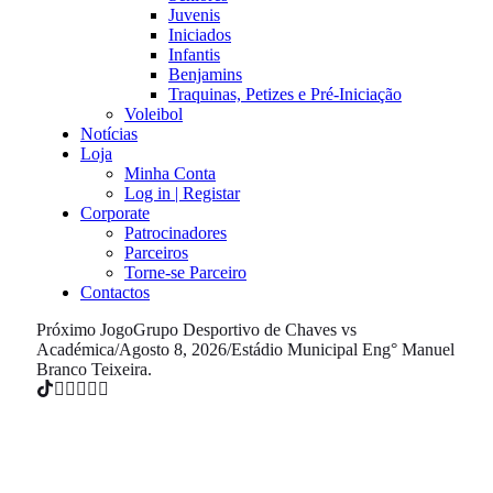
Juvenis
Iniciados
Infantis
Benjamins
Traquinas, Petizes e Pré-Iniciação
Voleibol
Notícias
Loja
Minha Conta
Log in | Registar
Corporate
Patrocinadores
Parceiros
Torne-se Parceiro
Contactos
Próximo Jogo
Grupo Desportivo de Chaves vs
Académica
/
Agosto 8, 2026
/
Estádio Municipal Eng° Manuel
Branco Teixeira.