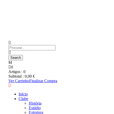
0
Artigos :
0
Subtotal :
0,00
€
Ver Carrinho
Finalizar Compra
Início
Clube
História
Estádio
Estrutura