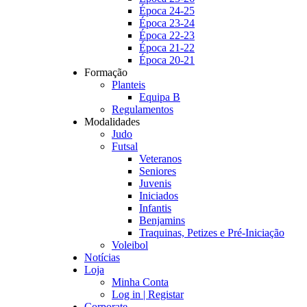
Época 24-25
Época 23-24
Época 22-23
Época 21-22
Época 20-21
Formação
Planteis
Equipa B
Regulamentos
Modalidades
Judo
Futsal
Veteranos
Seniores
Juvenis
Iniciados
Infantis
Benjamins
Traquinas, Petizes e Pré-Iniciação
Voleibol
Notícias
Loja
Minha Conta
Log in | Registar
Corporate