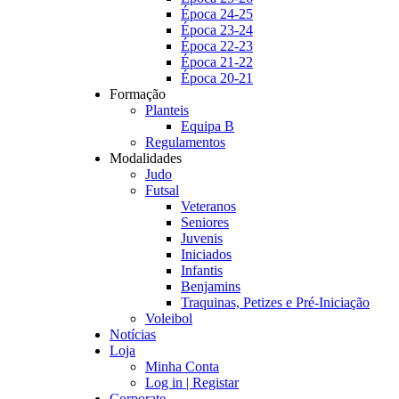
Época 24-25
Época 23-24
Época 22-23
Época 21-22
Época 20-21
Formação
Planteis
Equipa B
Regulamentos
Modalidades
Judo
Futsal
Veteranos
Seniores
Juvenis
Iniciados
Infantis
Benjamins
Traquinas, Petizes e Pré-Iniciação
Voleibol
Notícias
Loja
Minha Conta
Log in | Registar
Corporate