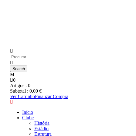
0
Artigos :
0
Subtotal :
0,00
€
Ver Carrinho
Finalizar Compra
Início
Clube
História
Estádio
Estrutura