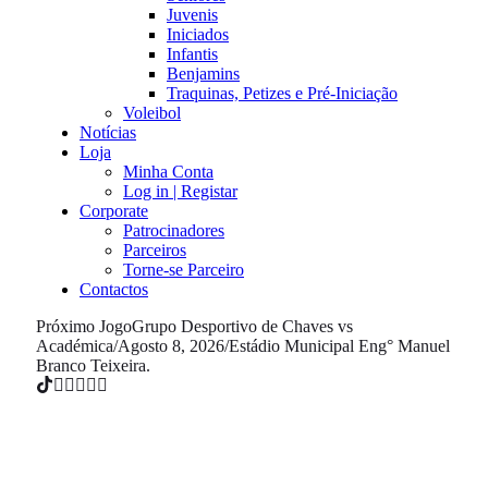
Juvenis
Iniciados
Infantis
Benjamins
Traquinas, Petizes e Pré-Iniciação
Voleibol
Notícias
Loja
Minha Conta
Log in | Registar
Corporate
Patrocinadores
Parceiros
Torne-se Parceiro
Contactos
Próximo Jogo
Grupo Desportivo de Chaves vs
Académica
/
Agosto 8, 2026
/
Estádio Municipal Eng° Manuel
Branco Teixeira.