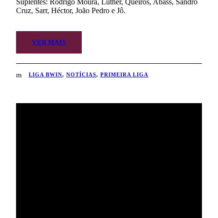
Suplentes: Rodrigo Moura, Luther, Queirós, Abass, Sandro
Cruz, Sarr, Héctor, João Pedro e Jô.
VER MAIS
LIGA BWIN
,
NOTÍCIAS
,
PRIMEIRA LIGA