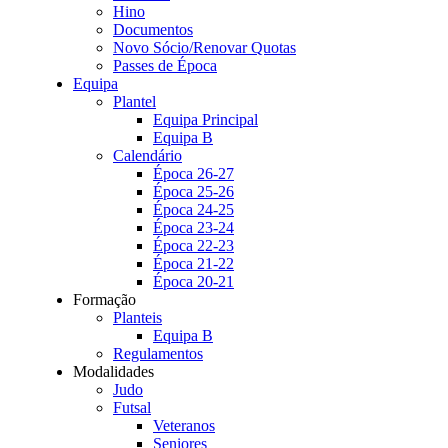
Hino
Documentos
Novo Sócio/Renovar Quotas
Passes de Época
Equipa
Plantel
Equipa Principal
Equipa B
Calendário
Época 26-27
Época 25-26
Época 24-25
Época 23-24
Época 22-23
Época 21-22
Época 20-21
Formação
Planteis
Equipa B
Regulamentos
Modalidades
Judo
Futsal
Veteranos
Seniores