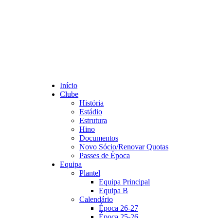
Início
Clube
História
Estádio
Estrutura
Hino
Documentos
Novo Sócio/Renovar Quotas
Passes de Época
Equipa
Plantel
Equipa Principal
Equipa B
Calendário
Época 26-27
Época 25-26