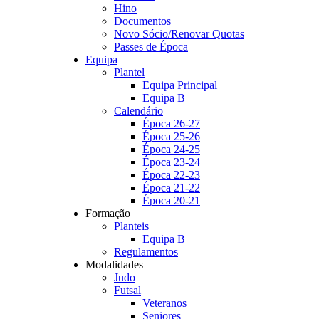
Hino
Documentos
Novo Sócio/Renovar Quotas
Passes de Época
Equipa
Plantel
Equipa Principal
Equipa B
Calendário
Época 26-27
Época 25-26
Época 24-25
Época 23-24
Época 22-23
Época 21-22
Época 20-21
Formação
Planteis
Equipa B
Regulamentos
Modalidades
Judo
Futsal
Veteranos
Seniores