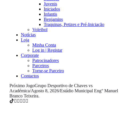
Juvenis
Iniciados
Infantis
Benjamins
Traquinas, Petizes e Pré-Iniciação
Voleibol
Notícias
Loja
Minha Conta
Log in | Registar
Corporate
Patrocinadores
Parceiros
Torne-se Parceiro
Contactos
Próximo Jogo
Grupo Desportivo de Chaves vs
Académica
/
Agosto 8, 2026
/
Estádio Municipal Eng° Manuel
Branco Teixeira.