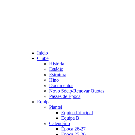
Início
Clube
História
Estádio
Estrutura
Hino
Documentos
Novo Sócio/Renovar Quotas
Passes de Época
Equipa
Plantel
Equipa Principal
Equipa B
Calendário
Época 26-27
Época 25-26