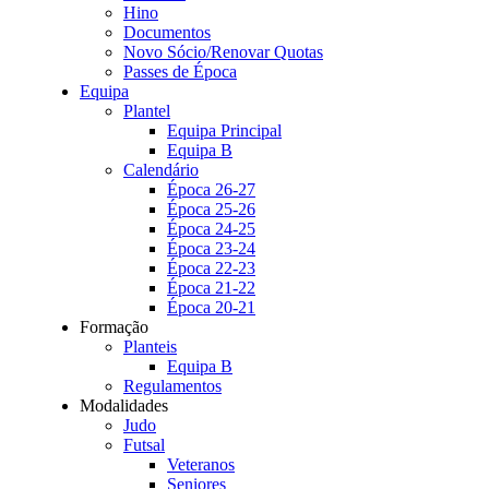
Hino
Documentos
Novo Sócio/Renovar Quotas
Passes de Época
Equipa
Plantel
Equipa Principal
Equipa B
Calendário
Época 26-27
Época 25-26
Época 24-25
Época 23-24
Época 22-23
Época 21-22
Época 20-21
Formação
Planteis
Equipa B
Regulamentos
Modalidades
Judo
Futsal
Veteranos
Seniores