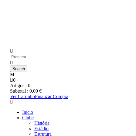
0
Artigos :
0
Subtotal :
0,00
€
Ver Carrinho
Finalizar Compra
Início
Clube
História
Estádio
Estrutura