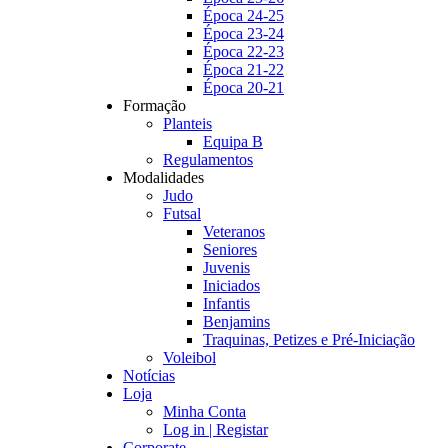
Época 24-25
Época 23-24
Época 22-23
Época 21-22
Época 20-21
Formação
Planteis
Equipa B
Regulamentos
Modalidades
Judo
Futsal
Veteranos
Seniores
Juvenis
Iniciados
Infantis
Benjamins
Traquinas, Petizes e Pré-Iniciação
Voleibol
Notícias
Loja
Minha Conta
Log in | Registar
Corporate