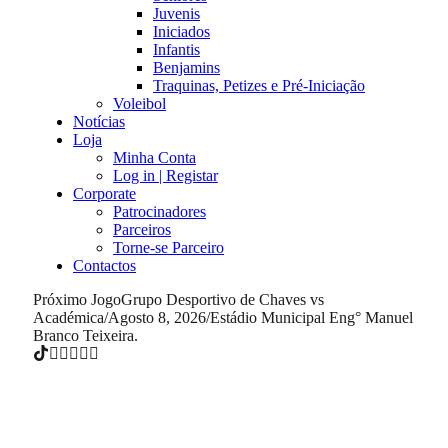
Juvenis
Iniciados
Infantis
Benjamins
Traquinas, Petizes e Pré-Iniciação
Voleibol
Notícias
Loja
Minha Conta
Log in | Registar
Corporate
Patrocinadores
Parceiros
Torne-se Parceiro
Contactos
Próximo Jogo
Grupo Desportivo de Chaves vs
Académica
/
Agosto 8, 2026
/
Estádio Municipal Eng° Manuel
Branco Teixeira.