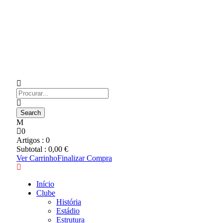
0
Artigos :
0
Subtotal :
0,00
€
Ver Carrinho
Finalizar Compra
Início
Clube
História
Estádio
Estrutura