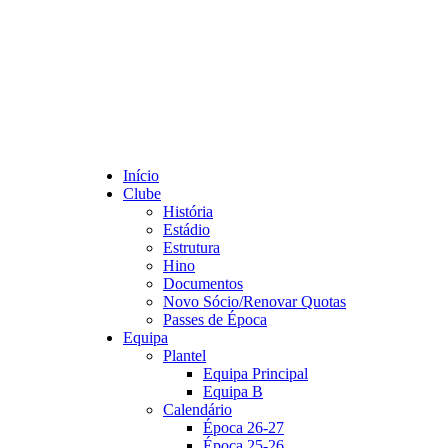
Início
Clube
História
Estádio
Estrutura
Hino
Documentos
Novo Sócio/Renovar Quotas
Passes de Época
Equipa
Plantel
Equipa Principal
Equipa B
Calendário
Época 26-27
Época 25-26