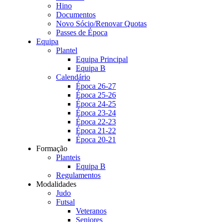
Hino
Documentos
Novo Sócio/Renovar Quotas
Passes de Época
Equipa
Plantel
Equipa Principal
Equipa B
Calendário
Época 26-27
Época 25-26
Época 24-25
Época 23-24
Época 22-23
Época 21-22
Época 20-21
Formação
Planteis
Equipa B
Regulamentos
Modalidades
Judo
Futsal
Veteranos
Seniores