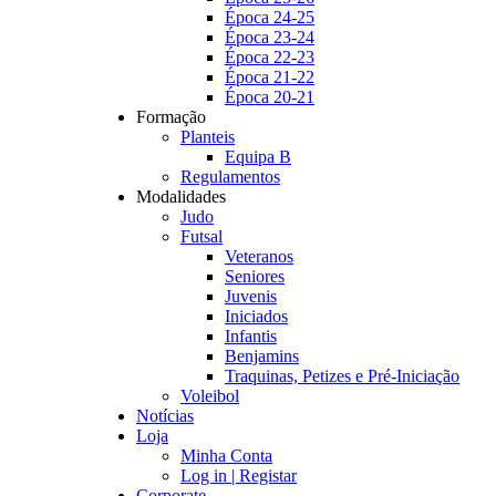
Época 24-25
Época 23-24
Época 22-23
Época 21-22
Época 20-21
Formação
Planteis
Equipa B
Regulamentos
Modalidades
Judo
Futsal
Veteranos
Seniores
Juvenis
Iniciados
Infantis
Benjamins
Traquinas, Petizes e Pré-Iniciação
Voleibol
Notícias
Loja
Minha Conta
Log in | Registar
Corporate