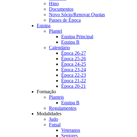
Hino
Documentos
Novo Sócio/Renovar Quotas
Passes de Época
Equipa
Plantel
Equipa Principal
Equipa B
Calendário
Época 26-27
Época 25-26
Época 24-25
Época 23-24
Época 22-23
Época 21-22
Época 20-21
Formação
Planteis
Equipa B
Regulamentos
Modalidades
Judo
Futsal
Veteranos
Seniores