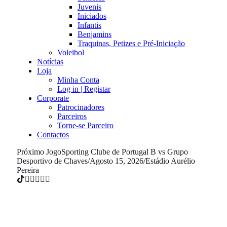
Juvenis
Iniciados
Infantis
Benjamins
Traquinas, Petizes e Pré-Iniciação
Voleibol
Notícias
Loja
Minha Conta
Log in | Registar
Corporate
Patrocinadores
Parceiros
Torne-se Parceiro
Contactos
Próximo Jogo
Sporting Clube de Portugal B vs Grupo
Desportivo de Chaves
/
Agosto 15, 2026
/
Estádio Aurélio
Pereira