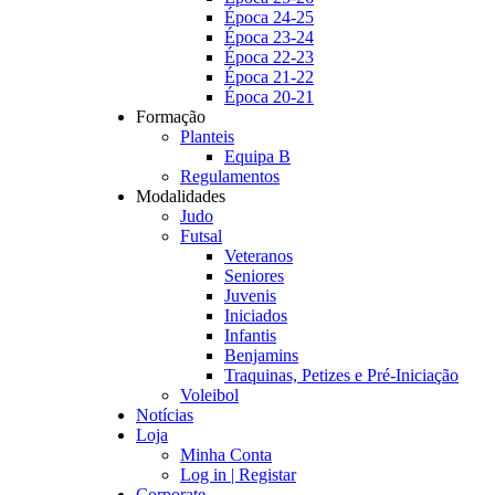
Época 24-25
Época 23-24
Época 22-23
Época 21-22
Época 20-21
Formação
Planteis
Equipa B
Regulamentos
Modalidades
Judo
Futsal
Veteranos
Seniores
Juvenis
Iniciados
Infantis
Benjamins
Traquinas, Petizes e Pré-Iniciação
Voleibol
Notícias
Loja
Minha Conta
Log in | Registar
Corporate