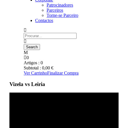
Patrocinadores
Parceiros
Torne-se Parceiro
Contactos
0
Artigos :
0
Subtotal :
0,00
€
Ver Carrinho
Finalizar Compra
Vizela vs Leiria