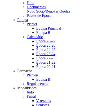
Hino
Documentos
Novo Sócio/Renovar Quotas
Passes de Época
Equipa
Plantel
Equipa Principal
Equipa B
Calendário
Época 26-27
Época 25-26
Época 24-25
Época 23-24
Época 22-23
Época 21-22
Época 20-21
Formação
Planteis
Equipa B
Regulamentos
Modalidades
Judo
Futsal
Veteranos
Seniores