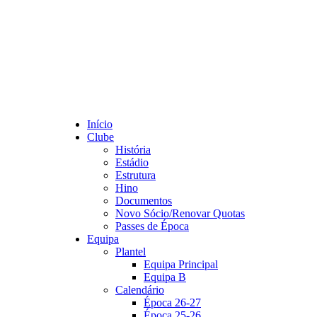
Início
Clube
História
Estádio
Estrutura
Hino
Documentos
Novo Sócio/Renovar Quotas
Passes de Época
Equipa
Plantel
Equipa Principal
Equipa B
Calendário
Época 26-27
Época 25-26