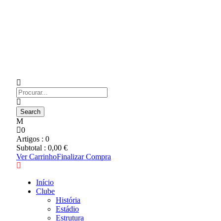
0
Artigos :
0
Subtotal :
0,00
€
Ver Carrinho
Finalizar Compra
Início
Clube
História
Estádio
Estrutura