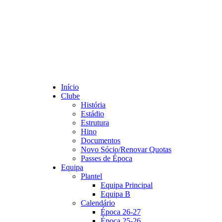
Início
Clube
História
Estádio
Estrutura
Hino
Documentos
Novo Sócio/Renovar Quotas
Passes de Época
Equipa
Plantel
Equipa Principal
Equipa B
Calendário
Época 26-27
Época 25-26