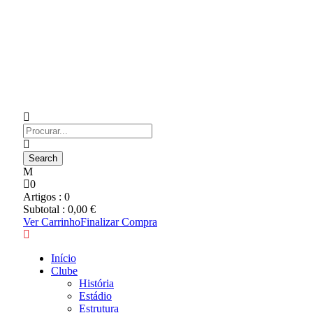
0
Artigos :
0
Subtotal :
0,00
€
Ver Carrinho
Finalizar Compra
Início
Clube
História
Estádio
Estrutura