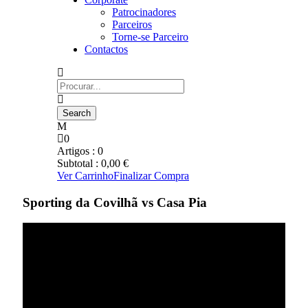
Patrocinadores
Parceiros
Torne-se Parceiro
Contactos
0
Artigos :
0
Subtotal :
0,00
€
Ver Carrinho
Finalizar Compra
Sporting da Covilhã vs Casa Pia