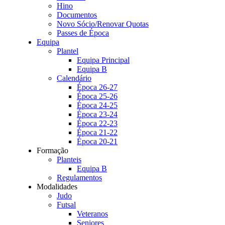
Hino
Documentos
Novo Sócio/Renovar Quotas
Passes de Época
Equipa
Plantel
Equipa Principal
Equipa B
Calendário
Época 26-27
Época 25-26
Época 24-25
Época 23-24
Época 22-23
Época 21-22
Época 20-21
Formação
Planteis
Equipa B
Regulamentos
Modalidades
Judo
Futsal
Veteranos
Seniores