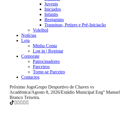
Juvenis
Iniciados
Infantis
Benjamins
Traquinas, Petizes e Pré-Iniciação
Voleibol
Notícias
Loja
Minha Conta
Log in | Registar
Corporate
Patrocinadores
Parceiros
Torne-se Parceiro
Contactos
Próximo Jogo
Grupo Desportivo de Chaves vs
Académica
/
Agosto 8, 2026
/
Estádio Municipal Eng° Manuel
Branco Teixeira.