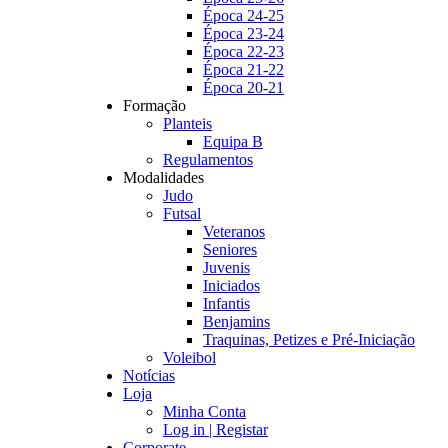
Época 24-25
Época 23-24
Época 22-23
Época 21-22
Época 20-21
Formação
Planteis
Equipa B
Regulamentos
Modalidades
Judo
Futsal
Veteranos
Seniores
Juvenis
Iniciados
Infantis
Benjamins
Traquinas, Petizes e Pré-Iniciação
Voleibol
Notícias
Loja
Minha Conta
Log in | Registar
Corporate