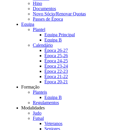
Hino
Documentos
Novo Sócio/Renovar Quotas
Passes de Época
Equipa
Plantel
Equipa Principal
Equipa B
Calendário
Época 26-27
Época 25-26
Época 24-25
Época 23-24
Época 22-23
Época 21-22
Época 20-21
Formação
Planteis
Equipa B
Regulamentos
Modalidades
Judo
Futsal
Veteranos
Seniores