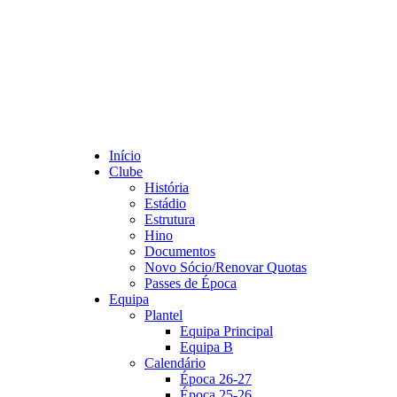
Início
Clube
História
Estádio
Estrutura
Hino
Documentos
Novo Sócio/Renovar Quotas
Passes de Época
Equipa
Plantel
Equipa Principal
Equipa B
Calendário
Época 26-27
Época 25-26