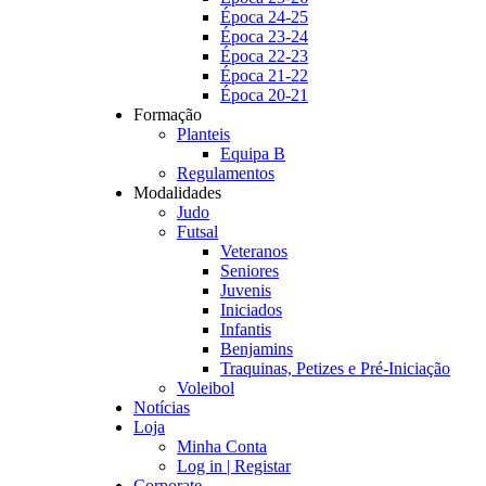
Época 24-25
Época 23-24
Época 22-23
Época 21-22
Época 20-21
Formação
Planteis
Equipa B
Regulamentos
Modalidades
Judo
Futsal
Veteranos
Seniores
Juvenis
Iniciados
Infantis
Benjamins
Traquinas, Petizes e Pré-Iniciação
Voleibol
Notícias
Loja
Minha Conta
Log in | Registar
Corporate