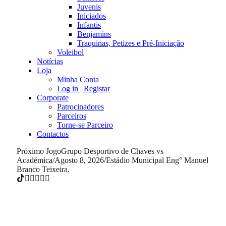
Juvenis
Iniciados
Infantis
Benjamins
Traquinas, Petizes e Pré-Iniciação
Voleibol
Notícias
Loja
Minha Conta
Log in | Registar
Corporate
Patrocinadores
Parceiros
Torne-se Parceiro
Contactos
Próximo Jogo
Grupo Desportivo de Chaves vs
Académica
/
Agosto 8, 2026
/
Estádio Municipal Eng° Manuel
Branco Teixeira.