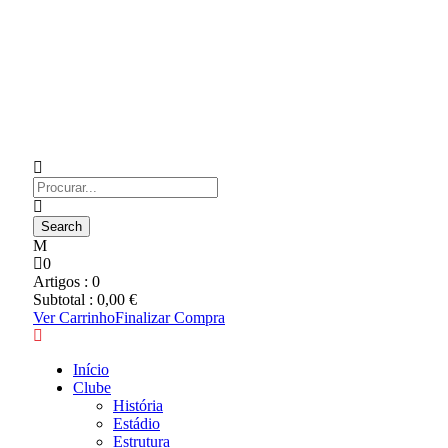
0
Artigos :
0
Subtotal :
0,00
€
Ver Carrinho
Finalizar Compra
Início
Clube
História
Estádio
Estrutura