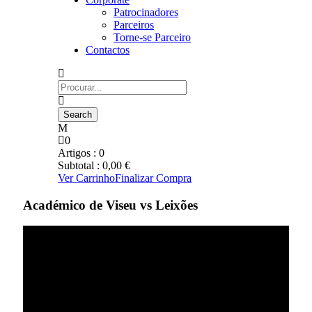
Patrocinadores
Parceiros
Torne-se Parceiro
Contactos
0
Artigos :
0
Subtotal :
0,00
€
Ver Carrinho
Finalizar Compra
Académico de Viseu vs Leixões