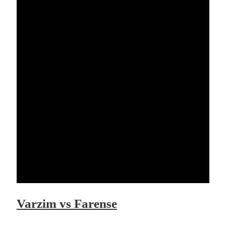
Varzim vs Farense