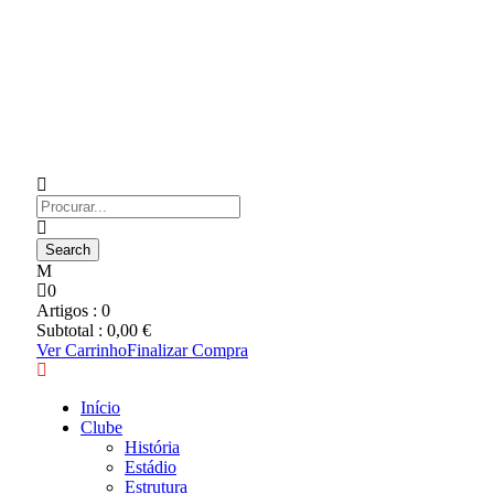
0
Artigos :
0
Subtotal :
0,00
€
Ver Carrinho
Finalizar Compra
Início
Clube
História
Estádio
Estrutura