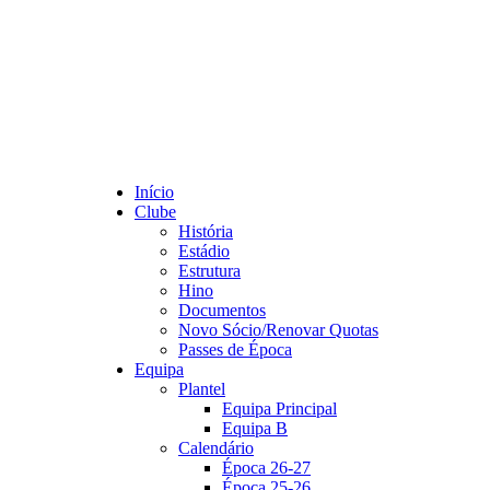
Início
Clube
História
Estádio
Estrutura
Hino
Documentos
Novo Sócio/Renovar Quotas
Passes de Época
Equipa
Plantel
Equipa Principal
Equipa B
Calendário
Época 26-27
Época 25-26