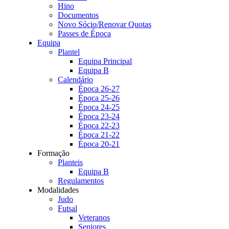
Hino
Documentos
Novo Sócio/Renovar Quotas
Passes de Época
Equipa
Plantel
Equipa Principal
Equipa B
Calendário
Época 26-27
Época 25-26
Época 24-25
Época 23-24
Época 22-23
Época 21-22
Época 20-21
Formação
Planteis
Equipa B
Regulamentos
Modalidades
Judo
Futsal
Veteranos
Seniores