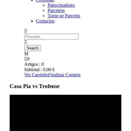
Patrocinadores
Parceiros
Torne-se Parceiro
Contactos
0
Artigos :
0
Subtotal :
0,00
€
Ver Carrinho
Finalizar Compra
Casa Pia vs Trofense