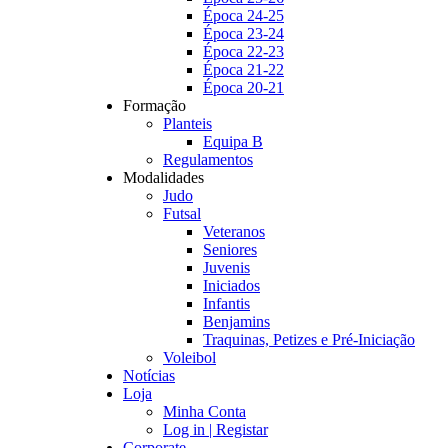
Época 24-25
Época 23-24
Época 22-23
Época 21-22
Época 20-21
Formação
Planteis
Equipa B
Regulamentos
Modalidades
Judo
Futsal
Veteranos
Seniores
Juvenis
Iniciados
Infantis
Benjamins
Traquinas, Petizes e Pré-Iniciação
Voleibol
Notícias
Loja
Minha Conta
Log in | Registar
Corporate