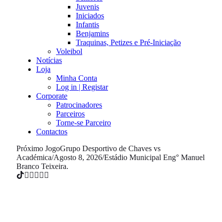
Juvenis
Iniciados
Infantis
Benjamins
Traquinas, Petizes e Pré-Iniciação
Voleibol
Notícias
Loja
Minha Conta
Log in | Registar
Corporate
Patrocinadores
Parceiros
Torne-se Parceiro
Contactos
Próximo Jogo
Grupo Desportivo de Chaves vs
Académica
/
Agosto 8, 2026
/
Estádio Municipal Eng° Manuel
Branco Teixeira.