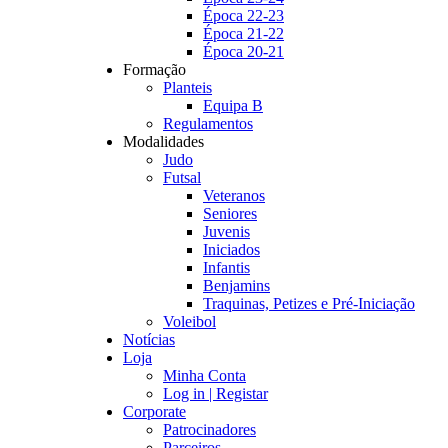
Época 22-23
Época 21-22
Época 20-21
Formação
Planteis
Equipa B
Regulamentos
Modalidades
Judo
Futsal
Veteranos
Seniores
Juvenis
Iniciados
Infantis
Benjamins
Traquinas, Petizes e Pré-Iniciação
Voleibol
Notícias
Loja
Minha Conta
Log in | Registar
Corporate
Patrocinadores
Parceiros