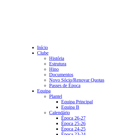
Início
Clube
História
Estrutura
Hino
Documentos
Novo Sócio/Renovar Quotas
Passes de Época
Equipa
Plantel
Equipa Principal
Equipa B
Calendário
Época 26-27
Época 25-26
Época 24-25
Época 23-24