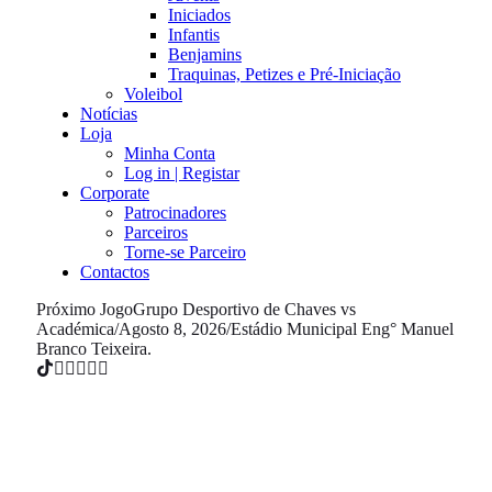
Iniciados
Infantis
Benjamins
Traquinas, Petizes e Pré-Iniciação
Voleibol
Notícias
Loja
Minha Conta
Log in | Registar
Corporate
Patrocinadores
Parceiros
Torne-se Parceiro
Contactos
Próximo Jogo
Grupo Desportivo de Chaves vs
Académica
/
Agosto 8, 2026
/
Estádio Municipal Eng° Manuel
Branco Teixeira.