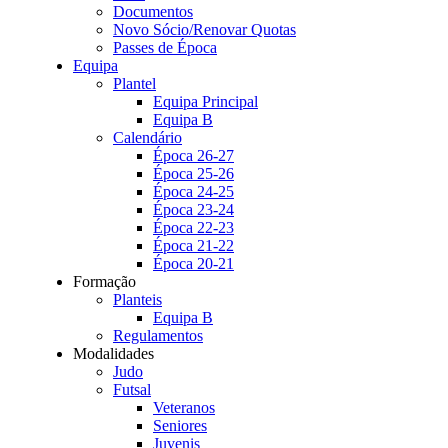
Documentos
Novo Sócio/Renovar Quotas
Passes de Época
Equipa
Plantel
Equipa Principal
Equipa B
Calendário
Época 26-27
Época 25-26
Época 24-25
Época 23-24
Época 22-23
Época 21-22
Época 20-21
Formação
Planteis
Equipa B
Regulamentos
Modalidades
Judo
Futsal
Veteranos
Seniores
Juvenis