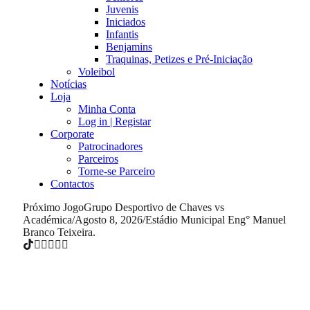
Juvenis
Iniciados
Infantis
Benjamins
Traquinas, Petizes e Pré-Iniciação
Voleibol
Notícias
Loja
Minha Conta
Log in | Registar
Corporate
Patrocinadores
Parceiros
Torne-se Parceiro
Contactos
Próximo Jogo
Grupo Desportivo de Chaves vs
Académica
/
Agosto 8, 2026
/
Estádio Municipal Eng° Manuel
Branco Teixeira.