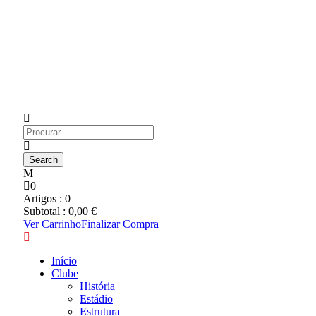
0
Artigos :
0
Subtotal :
0,00
€
Ver Carrinho
Finalizar Compra
Início
Clube
História
Estádio
Estrutura