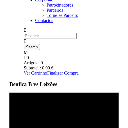
Patrocinadores
Parceiros
Torne-se Parceiro
Contactos
0
Artigos :
0
Subtotal :
0,00
€
Ver Carrinho
Finalizar Compra
Benfica B vs Leixões