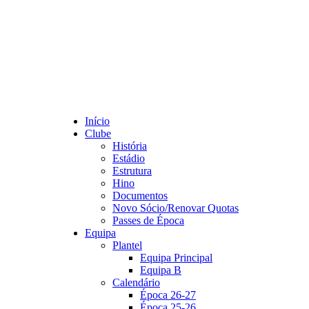
Início
Clube
História
Estádio
Estrutura
Hino
Documentos
Novo Sócio/Renovar Quotas
Passes de Época
Equipa
Plantel
Equipa Principal
Equipa B
Calendário
Época 26-27
Época 25-26