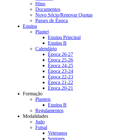
Hino
Documentos
Novo Sócio/Renovar Quotas
Passes de Época
Equipa
Plantel
Equipa Principal
Equipa B
Calendário
Época 26-27
Época 25-26
Época 24-25
Época 23-24
Época 22-23
Época 21-22
Época 20-21
Formação
Planteis
Equipa B
Regulamentos
Modalidades
Judo
Futsal
Veteranos
Seniores