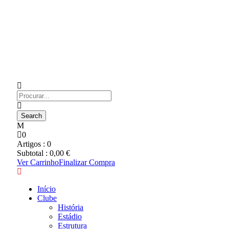
0
Artigos :
0
Subtotal :
0,00
€
Ver Carrinho
Finalizar Compra
Início
Clube
História
Estádio
Estrutura