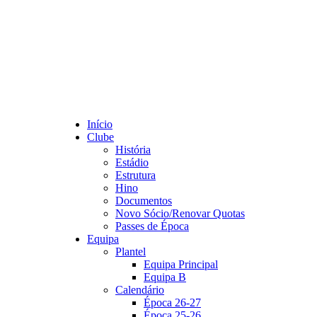
Início
Clube
História
Estádio
Estrutura
Hino
Documentos
Novo Sócio/Renovar Quotas
Passes de Época
Equipa
Plantel
Equipa Principal
Equipa B
Calendário
Época 26-27
Época 25-26