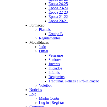
Época 24-25
Época 23-24
Época 22-23
Época 21-22
Época 20-21
Formação
Planteis
Equipa B
Regulamentos
Modalidades
Judo
Futsal
Veteranos
Seniores
Juvenis
Iniciados
Infantis
Benjamins
Traquinas, Petizes e Pré-Iniciação
Voleibol
Notícias
Loja
Minha Conta
Log in | Registar
Corporate