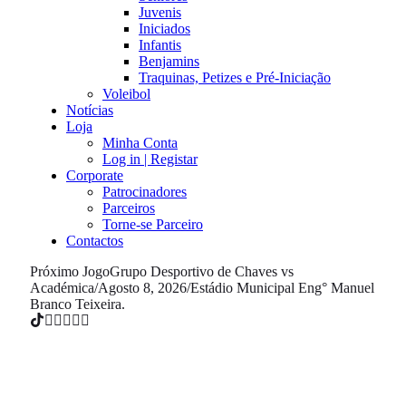
Juvenis
Iniciados
Infantis
Benjamins
Traquinas, Petizes e Pré-Iniciação
Voleibol
Notícias
Loja
Minha Conta
Log in | Registar
Corporate
Patrocinadores
Parceiros
Torne-se Parceiro
Contactos
Próximo Jogo
Grupo Desportivo de Chaves vs
Académica
/
Agosto 8, 2026
/
Estádio Municipal Eng° Manuel
Branco Teixeira.