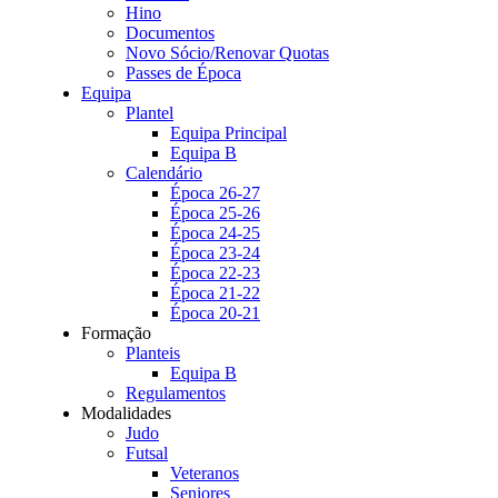
Hino
Documentos
Novo Sócio/Renovar Quotas
Passes de Época
Equipa
Plantel
Equipa Principal
Equipa B
Calendário
Época 26-27
Época 25-26
Época 24-25
Época 23-24
Época 22-23
Época 21-22
Época 20-21
Formação
Planteis
Equipa B
Regulamentos
Modalidades
Judo
Futsal
Veteranos
Seniores