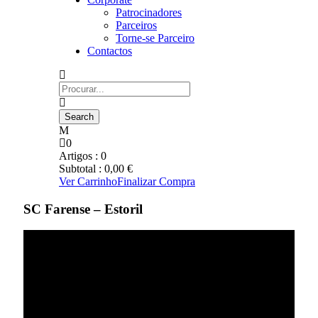
Patrocinadores
Parceiros
Torne-se Parceiro
Contactos
0
Artigos :
0
Subtotal :
0,00
€
Ver Carrinho
Finalizar Compra
SC Farense – Estoril