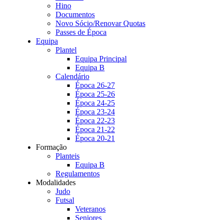
Hino
Documentos
Novo Sócio/Renovar Quotas
Passes de Época
Equipa
Plantel
Equipa Principal
Equipa B
Calendário
Época 26-27
Época 25-26
Época 24-25
Época 23-24
Época 22-23
Época 21-22
Época 20-21
Formação
Planteis
Equipa B
Regulamentos
Modalidades
Judo
Futsal
Veteranos
Seniores