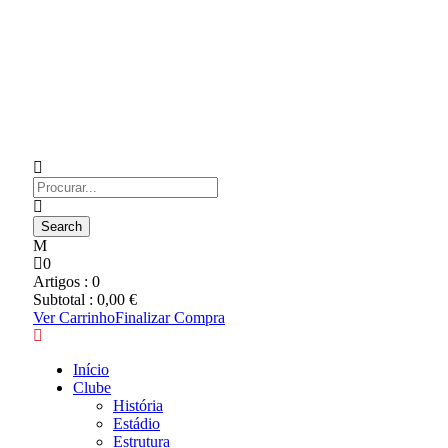
0
Artigos :
0
Subtotal :
0,00
€
Ver Carrinho
Finalizar Compra
Início
Clube
História
Estádio
Estrutura