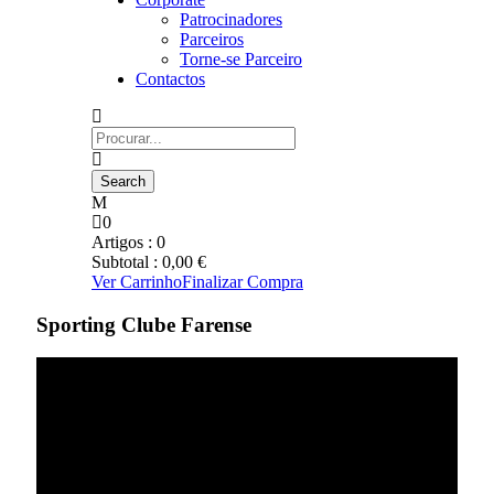
Patrocinadores
Parceiros
Torne-se Parceiro
Contactos
0
Artigos :
0
Subtotal :
0,00
€
Ver Carrinho
Finalizar Compra
Sporting Clube Farense