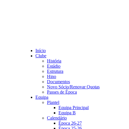
Início
Clube
História
Estádio
Estrutura
Hino
Documentos
Novo Sócio/Renovar Quotas
Passes de Época
Equipa
Plantel
Equipa Principal
Equipa B
Calendário
Época 26-27
Época 25-26