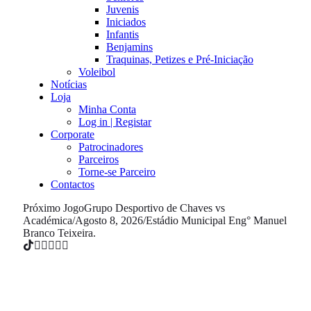
Juvenis
Iniciados
Infantis
Benjamins
Traquinas, Petizes e Pré-Iniciação
Voleibol
Notícias
Loja
Minha Conta
Log in | Registar
Corporate
Patrocinadores
Parceiros
Torne-se Parceiro
Contactos
Próximo Jogo
Grupo Desportivo de Chaves vs
Académica
/
Agosto 8, 2026
/
Estádio Municipal Eng° Manuel
Branco Teixeira.