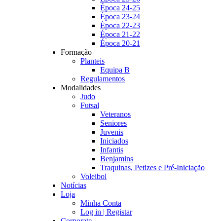
Época 24-25
Época 23-24
Época 22-23
Época 21-22
Época 20-21
Formação
Planteis
Equipa B
Regulamentos
Modalidades
Judo
Futsal
Veteranos
Seniores
Juvenis
Iniciados
Infantis
Benjamins
Traquinas, Petizes e Pré-Iniciação
Voleibol
Notícias
Loja
Minha Conta
Log in | Registar
Corporate