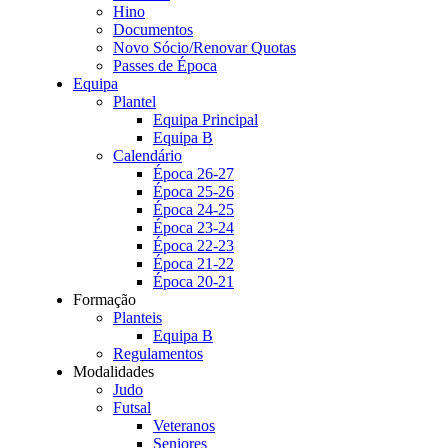
Hino
Documentos
Novo Sócio/Renovar Quotas
Passes de Época
Equipa
Plantel
Equipa Principal
Equipa B
Calendário
Época 26-27
Época 25-26
Época 24-25
Época 23-24
Época 22-23
Época 21-22
Época 20-21
Formação
Planteis
Equipa B
Regulamentos
Modalidades
Judo
Futsal
Veteranos
Seniores