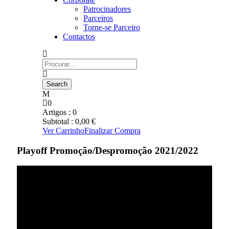
Patrocinadores
Parceiros
Torne-se Parceiro
Contactos
0
Artigos :
0
Subtotal :
0,00
€
Ver Carrinho
Finalizar Compra
Playoff Promoção/Despromoção 2021/2022