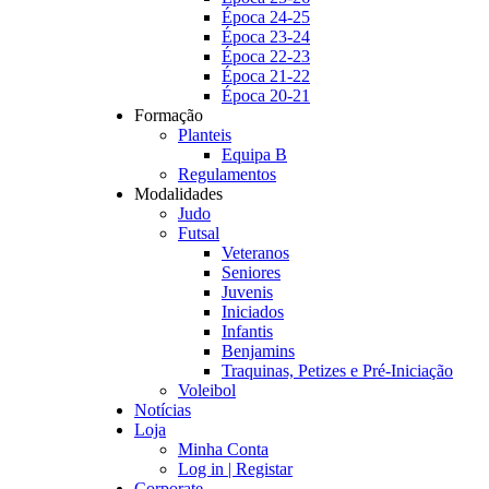
Época 24-25
Época 23-24
Época 22-23
Época 21-22
Época 20-21
Formação
Planteis
Equipa B
Regulamentos
Modalidades
Judo
Futsal
Veteranos
Seniores
Juvenis
Iniciados
Infantis
Benjamins
Traquinas, Petizes e Pré-Iniciação
Voleibol
Notícias
Loja
Minha Conta
Log in | Registar
Corporate