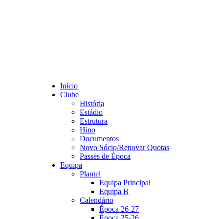
Início
Clube
História
Estádio
Estrutura
Hino
Documentos
Novo Sócio/Renovar Quotas
Passes de Época
Equipa
Plantel
Equipa Principal
Equipa B
Calendário
Época 26-27
Época 25-26