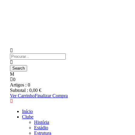
0
Artigos :
0
Subtotal :
0,00
€
Ver Carrinho
Finalizar Compra
Início
Clube
História
Estádio
Estrutura