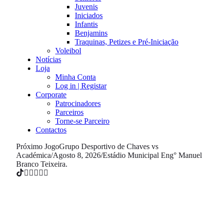
Juvenis
Iniciados
Infantis
Benjamins
Traquinas, Petizes e Pré-Iniciação
Voleibol
Notícias
Loja
Minha Conta
Log in | Registar
Corporate
Patrocinadores
Parceiros
Torne-se Parceiro
Contactos
Próximo Jogo
Grupo Desportivo de Chaves vs
Académica
/
Agosto 8, 2026
/
Estádio Municipal Eng° Manuel
Branco Teixeira.