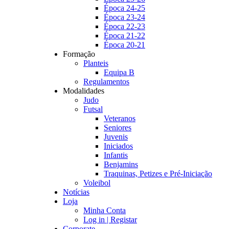
Época 24-25
Época 23-24
Época 22-23
Época 21-22
Época 20-21
Formação
Planteis
Equipa B
Regulamentos
Modalidades
Judo
Futsal
Veteranos
Seniores
Juvenis
Iniciados
Infantis
Benjamins
Traquinas, Petizes e Pré-Iniciação
Voleibol
Notícias
Loja
Minha Conta
Log in | Registar
Corporate