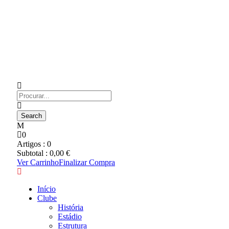
0
Artigos :
0
Subtotal :
0,00
€
Ver Carrinho
Finalizar Compra
Início
Clube
História
Estádio
Estrutura