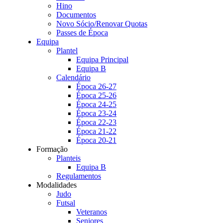
Hino
Documentos
Novo Sócio/Renovar Quotas
Passes de Época
Equipa
Plantel
Equipa Principal
Equipa B
Calendário
Época 26-27
Época 25-26
Época 24-25
Época 23-24
Época 22-23
Época 21-22
Época 20-21
Formação
Planteis
Equipa B
Regulamentos
Modalidades
Judo
Futsal
Veteranos
Seniores