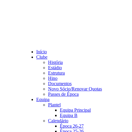
Início
Clube
História
Estádio
Estrutura
Hino
Documentos
Novo Sócio/Renovar Quotas
Passes de Época
Equipa
Plantel
Equipa Principal
Equipa B
Calendário
Época 26-27
Época 25-26