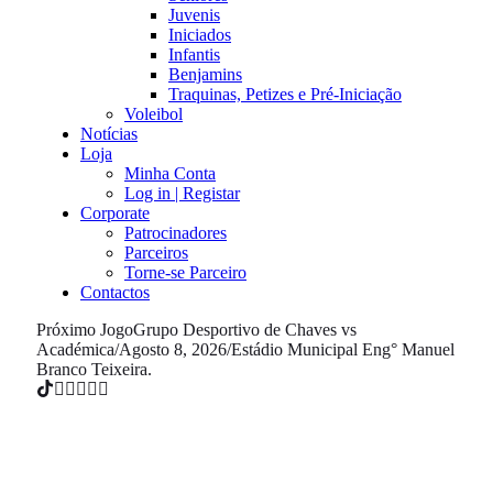
Juvenis
Iniciados
Infantis
Benjamins
Traquinas, Petizes e Pré-Iniciação
Voleibol
Notícias
Loja
Minha Conta
Log in | Registar
Corporate
Patrocinadores
Parceiros
Torne-se Parceiro
Contactos
Próximo Jogo
Grupo Desportivo de Chaves vs
Académica
/
Agosto 8, 2026
/
Estádio Municipal Eng° Manuel
Branco Teixeira.