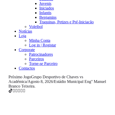
Juvenis
Iniciados
Infantis
Benjamins
Traquinas, Petizes e Pré-Iniciação
Voleibol
Notícias
Loja
Minha Conta
Log in | Registar
Corporate
Patrocinadores
Parceiros
Torne-se Parceiro
Contactos
Próximo Jogo
Grupo Desportivo de Chaves vs
Académica
/
Agosto 8, 2026
/
Estádio Municipal Eng° Manuel
Branco Teixeira.