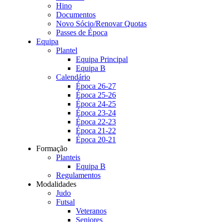
Hino
Documentos
Novo Sócio/Renovar Quotas
Passes de Época
Equipa
Plantel
Equipa Principal
Equipa B
Calendário
Época 26-27
Época 25-26
Época 24-25
Época 23-24
Época 22-23
Época 21-22
Época 20-21
Formação
Planteis
Equipa B
Regulamentos
Modalidades
Judo
Futsal
Veteranos
Seniores