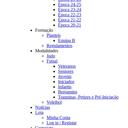
Época 24-25
Época 23-24
Época 22-23
Época 21-22
Época 20-21
Formação
Planteis
Equipa B
Regulamentos
Modalidades
Judo
Futsal
Veteranos
Seniores
Juvenis
Iniciados
Infantis
Benjamins
Traquinas, Petizes e Pré-Iniciação
Voleibol
Notícias
Loja
Minha Conta
Log in | Registar
Corporate