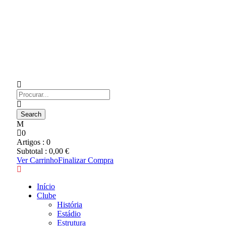
0
Artigos :
0
Subtotal :
0,00
€
Ver Carrinho
Finalizar Compra
Início
Clube
História
Estádio
Estrutura