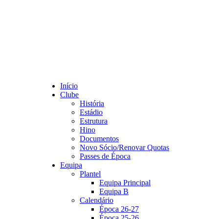
Início
Clube
História
Estádio
Estrutura
Hino
Documentos
Novo Sócio/Renovar Quotas
Passes de Época
Equipa
Plantel
Equipa Principal
Equipa B
Calendário
Época 26-27
Época 25-26