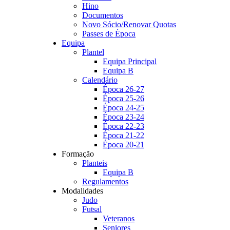
Hino
Documentos
Novo Sócio/Renovar Quotas
Passes de Época
Equipa
Plantel
Equipa Principal
Equipa B
Calendário
Época 26-27
Época 25-26
Época 24-25
Época 23-24
Época 22-23
Época 21-22
Época 20-21
Formação
Planteis
Equipa B
Regulamentos
Modalidades
Judo
Futsal
Veteranos
Seniores