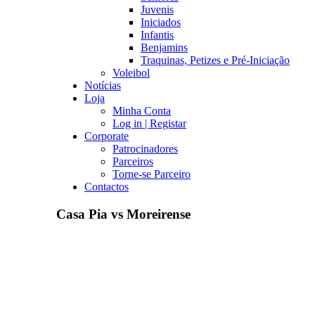
Juvenis
Iniciados
Infantis
Benjamins
Traquinas, Petizes e Pré-Iniciação
Voleibol
Notícias
Loja
Minha Conta
Log in | Registar
Corporate
Patrocinadores
Parceiros
Torne-se Parceiro
Contactos
Casa Pia vs Moreirense