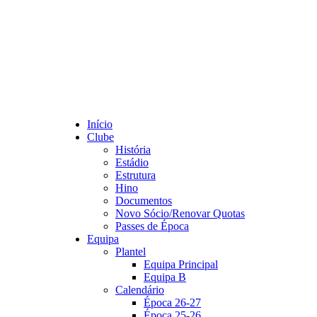
Início
Clube
História
Estádio
Estrutura
Hino
Documentos
Novo Sócio/Renovar Quotas
Passes de Época
Equipa
Plantel
Equipa Principal
Equipa B
Calendário
Época 26-27
Época 25-26