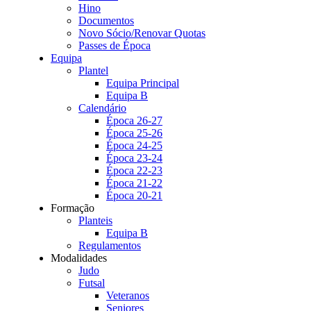
Hino
Documentos
Novo Sócio/Renovar Quotas
Passes de Época
Equipa
Plantel
Equipa Principal
Equipa B
Calendário
Época 26-27
Época 25-26
Época 24-25
Época 23-24
Época 22-23
Época 21-22
Época 20-21
Formação
Planteis
Equipa B
Regulamentos
Modalidades
Judo
Futsal
Veteranos
Seniores