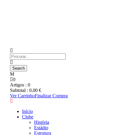
0
Artigos :
0
Subtotal :
0,00
€
Ver Carrinho
Finalizar Compra
Início
Clube
História
Estádio
Estrutura