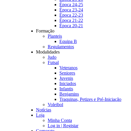
Época 24-25
Época 23-24
Época 22-23
Época 21-22
Época 20-21
Formação
Planteis
Equipa B
Regulamentos
Modalidades
Judo
Futsal
Veteranos
Seniores
Juvenis
Iniciados
Infantis
Benjamins
Traquinas, Petizes e Pré-Iniciação
Voleibol
Notícias
Loja
Minha Conta
Log in | Registar
Corporate