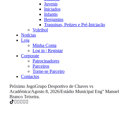
Juvenis
Iniciados
Infantis
Benjamins
Traquinas, Petizes e Pré-Iniciação
Voleibol
Notícias
Loja
Minha Conta
Log in | Registar
Corporate
Patrocinadores
Parceiros
Torne-se Parceiro
Contactos
Próximo Jogo
Grupo Desportivo de Chaves vs
Académica
/
Agosto 8, 2026
/
Estádio Municipal Eng° Manuel
Branco Teixeira.