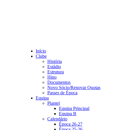
Início
Clube
História
Estádio
Estrutura
Hino
Documentos
Novo Sócio/Renovar Quotas
Passes de Época
Equipa
Plantel
Equipa Principal
Equipa B
Calendário
Época 26-27
Época 25-26