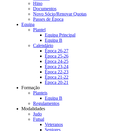
Hino
Documentos
Novo Sócio/Renovar Quotas
Passes de Época
Equipa
Plantel
Equipa Principal
Equipa B
Calendário
Época 26-27
Época 25-26
Época 24-25
Época 23-24
Época 22-23
Época 21-22
Época 20-21
Formação
Planteis
Equipa B
Regulamentos
Modalidades
Judo
Futsal
Veteranos
Seniores