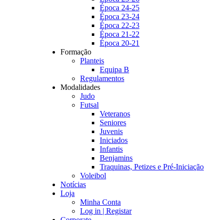
Época 24-25
Época 23-24
Época 22-23
Época 21-22
Época 20-21
Formação
Planteis
Equipa B
Regulamentos
Modalidades
Judo
Futsal
Veteranos
Seniores
Juvenis
Iniciados
Infantis
Benjamins
Traquinas, Petizes e Pré-Iniciação
Voleibol
Notícias
Loja
Minha Conta
Log in | Registar
Corporate