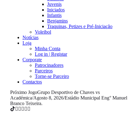
Juvenis
Iniciados
Infantis
Benjamins
Traquinas, Petizes e Pré-Iniciação
Voleibol
Notícias
Loja
Minha Conta
Log in | Registar
Corporate
Patrocinadores
Parceiros
Torne-se Parceiro
Contactos
Próximo Jogo
Grupo Desportivo de Chaves vs
Académica
/
Agosto 8, 2026
/
Estádio Municipal Eng° Manuel
Branco Teixeira.