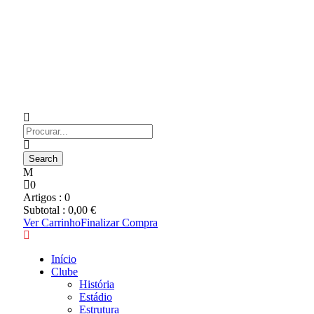
0
Artigos :
0
Subtotal :
0,00
€
Ver Carrinho
Finalizar Compra
Início
Clube
História
Estádio
Estrutura