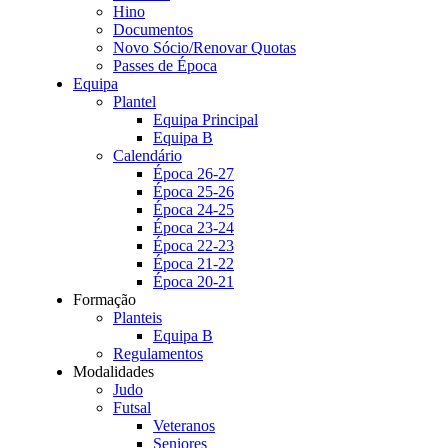
Hino
Documentos
Novo Sócio/Renovar Quotas
Passes de Época
Equipa
Plantel
Equipa Principal
Equipa B
Calendário
Época 26-27
Época 25-26
Época 24-25
Época 23-24
Época 22-23
Época 21-22
Época 20-21
Formação
Planteis
Equipa B
Regulamentos
Modalidades
Judo
Futsal
Veteranos
Seniores