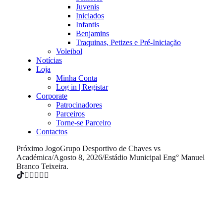
Juvenis
Iniciados
Infantis
Benjamins
Traquinas, Petizes e Pré-Iniciação
Voleibol
Notícias
Loja
Minha Conta
Log in | Registar
Corporate
Patrocinadores
Parceiros
Torne-se Parceiro
Contactos
Próximo Jogo
Grupo Desportivo de Chaves vs
Académica
/
Agosto 8, 2026
/
Estádio Municipal Eng° Manuel
Branco Teixeira.