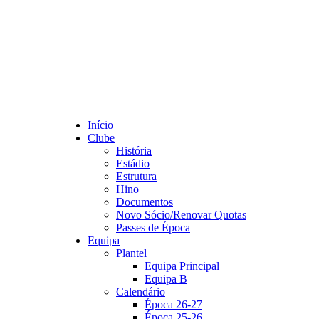
Início
Clube
História
Estádio
Estrutura
Hino
Documentos
Novo Sócio/Renovar Quotas
Passes de Época
Equipa
Plantel
Equipa Principal
Equipa B
Calendário
Época 26-27
Época 25-26