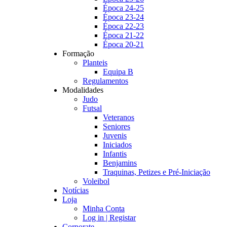
Época 24-25
Época 23-24
Época 22-23
Época 21-22
Época 20-21
Formação
Planteis
Equipa B
Regulamentos
Modalidades
Judo
Futsal
Veteranos
Seniores
Juvenis
Iniciados
Infantis
Benjamins
Traquinas, Petizes e Pré-Iniciação
Voleibol
Notícias
Loja
Minha Conta
Log in | Registar
Corporate