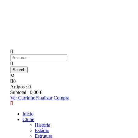
0
Artigos :
0
Subtotal :
0,00
€
Ver Carrinho
Finalizar Compra
Início
Clube
História
Estádio
Estrutura