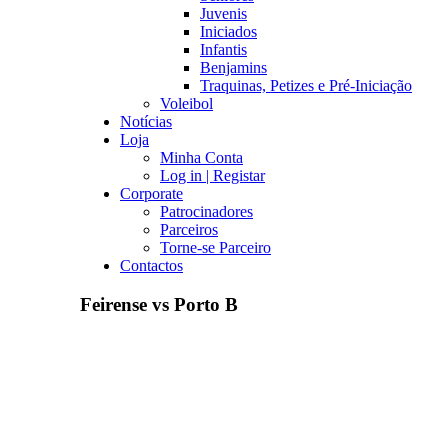
Juvenis
Iniciados
Infantis
Benjamins
Traquinas, Petizes e Pré-Iniciação
Voleibol
Notícias
Loja
Minha Conta
Log in | Registar
Corporate
Patrocinadores
Parceiros
Torne-se Parceiro
Contactos
Feirense vs Porto B