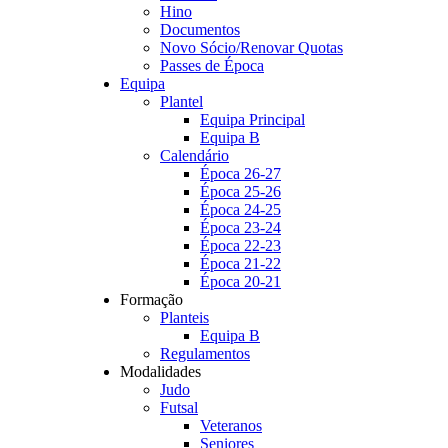
Hino
Documentos
Novo Sócio/Renovar Quotas
Passes de Época
Equipa
Plantel
Equipa Principal
Equipa B
Calendário
Época 26-27
Época 25-26
Época 24-25
Época 23-24
Época 22-23
Época 21-22
Época 20-21
Formação
Planteis
Equipa B
Regulamentos
Modalidades
Judo
Futsal
Veteranos
Seniores