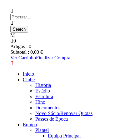
0
Artigos :
0
Subtotal :
0,00
€
Ver Carrinho
Finalizar Compra
Início
Clube
História
Estádio
Estrutura
Hino
Documentos
Novo Sócio/Renovar Quotas
Passes de Época
Equipa
Plantel
Equipa Principal