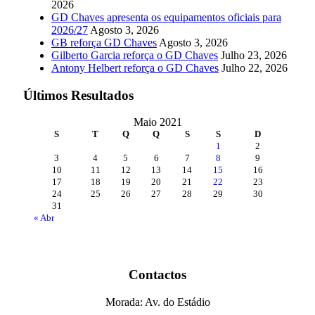
2026
GD Chaves apresenta os equipamentos oficiais para
2026/27
Agosto 3, 2026
GB reforça GD Chaves
Agosto 3, 2026
Gilberto Garcia reforça o GD Chaves
Julho 23, 2026
Antony Helbert reforça o GD Chaves
Julho 22, 2026
Últimos Resultados
Maio 2021
S
T
Q
Q
S
S
D
1
2
3
4
5
6
7
8
9
10
11
12
13
14
15
16
17
18
19
20
21
22
23
24
25
26
27
28
29
30
31
« Abr
Contactos
Morada: Av. do Estádio