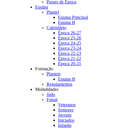
Passes de Época
Equipa
Plantel
Equipa Principal
Equipa B
Calendário
Época 26-27
Época 25-26
Época 24-25
Época 23-24
Época 22-23
Época 21-22
Época 20-21
Formação
Planteis
Equipa B
Regulamentos
Modalidades
Judo
Futsal
Veteranos
Seniores
Juvenis
Iniciados
Infantis