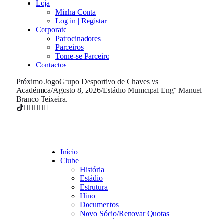
Loja
Minha Conta
Log in | Registar
Corporate
Patrocinadores
Parceiros
Torne-se Parceiro
Contactos
Próximo Jogo
Grupo Desportivo de Chaves vs
Académica
/
Agosto 8, 2026
/
Estádio Municipal Eng° Manuel
Branco Teixeira.
Início
Clube
História
Estádio
Estrutura
Hino
Documentos
Novo Sócio/Renovar Quotas