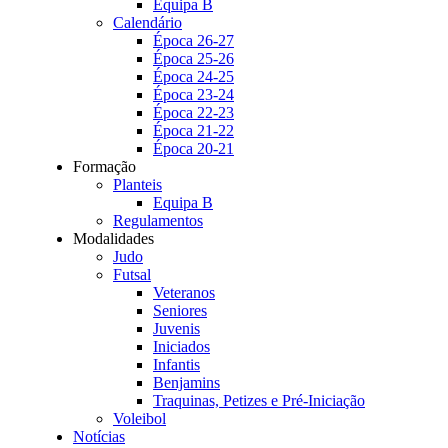
Equipa B
Calendário
Época 26-27
Época 25-26
Época 24-25
Época 23-24
Época 22-23
Época 21-22
Época 20-21
Formação
Planteis
Equipa B
Regulamentos
Modalidades
Judo
Futsal
Veteranos
Seniores
Juvenis
Iniciados
Infantis
Benjamins
Traquinas, Petizes e Pré-Iniciação
Voleibol
Notícias