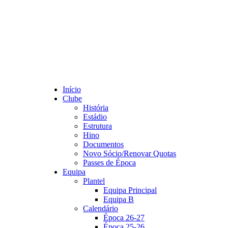
Início
Clube
História
Estádio
Estrutura
Hino
Documentos
Novo Sócio/Renovar Quotas
Passes de Época
Equipa
Plantel
Equipa Principal
Equipa B
Calendário
Época 26-27
Época 25-26