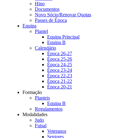
Hino
Documentos
Novo Sócio/Renovar Quotas
Passes de Época
Equipa
Plantel
Equipa Principal
Equipa B
Calendário
Época 26-27
Época 25-26
Época 24-25
Época 23-24
Época 22-23
Época 21-22
Época 20-21
Formação
Planteis
Equipa B
Regulamentos
Modalidades
Judo
Futsal
Veteranos
Seniores