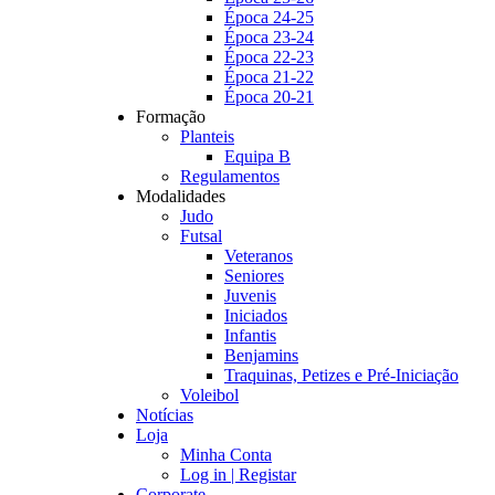
Época 24-25
Época 23-24
Época 22-23
Época 21-22
Época 20-21
Formação
Planteis
Equipa B
Regulamentos
Modalidades
Judo
Futsal
Veteranos
Seniores
Juvenis
Iniciados
Infantis
Benjamins
Traquinas, Petizes e Pré-Iniciação
Voleibol
Notícias
Loja
Minha Conta
Log in | Registar
Corporate