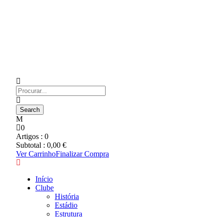
0
Artigos :
0
Subtotal :
0,00
€
Ver Carrinho
Finalizar Compra
Início
Clube
História
Estádio
Estrutura