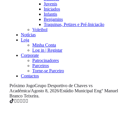
Juvenis
Iniciados
Infantis
Benjamins
Traquinas, Petizes e Pré-Iniciação
Voleibol
Notícias
Loja
Minha Conta
Log in | Registar
Corporate
Patrocinadores
Parceiros
Torne-se Parceiro
Contactos
Próximo Jogo
Grupo Desportivo de Chaves vs
Académica
/
Agosto 8, 2026
/
Estádio Municipal Eng° Manuel
Branco Teixeira.