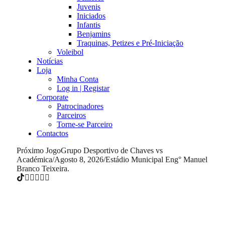
Juvenis
Iniciados
Infantis
Benjamins
Traquinas, Petizes e Pré-Iniciação
Voleibol
Notícias
Loja
Minha Conta
Log in | Registar
Corporate
Patrocinadores
Parceiros
Torne-se Parceiro
Contactos
Próximo Jogo
Grupo Desportivo de Chaves vs
Académica
/
Agosto 8, 2026
/
Estádio Municipal Eng° Manuel
Branco Teixeira.