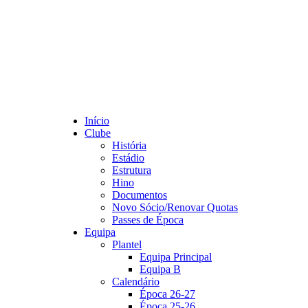
Início
Clube
História
Estádio
Estrutura
Hino
Documentos
Novo Sócio/Renovar Quotas
Passes de Época
Equipa
Plantel
Equipa Principal
Equipa B
Calendário
Época 26-27
Época 25-26