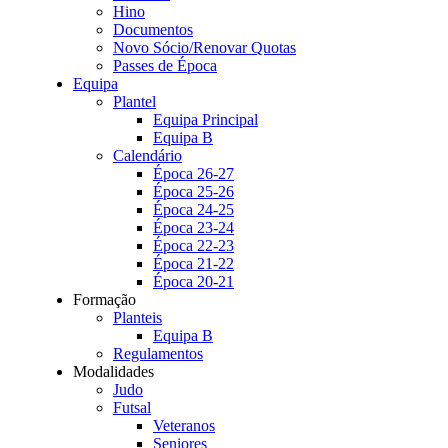
Hino
Documentos
Novo Sócio/Renovar Quotas
Passes de Época
Equipa
Plantel
Equipa Principal
Equipa B
Calendário
Época 26-27
Época 25-26
Época 24-25
Época 23-24
Época 22-23
Época 21-22
Época 20-21
Formação
Planteis
Equipa B
Regulamentos
Modalidades
Judo
Futsal
Veteranos
Seniores