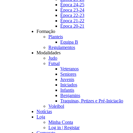
Época 24-25
Época 23-24
Época 22-23
Época 21-22
Época 20-21
Formação
Planteis
Equipa B
Regulamentos
Modalidades
Judo
Futsal
Veteranos
Seniores
Juvenis
Iniciados
Infantis
Benjamins
Traquinas, Petizes e Pré-Iniciação
Voleibol
Notícias
Loja
Minha Conta
Log in | Registar
Corporate