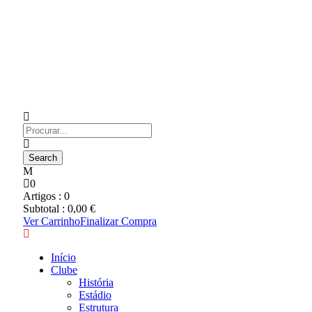
0
Artigos :
0
Subtotal :
0,00
€
Ver Carrinho
Finalizar Compra
Início
Clube
História
Estádio
Estrutura