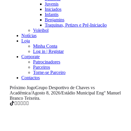
Juvenis
Iniciados
Infantis
Benjamins
Traquinas, Petizes e Pré-Iniciação
Voleibol
Notícias
Loja
Minha Conta
Log in | Registar
Corporate
Patrocinadores
Parceiros
Torne-se Parceiro
Contactos
Próximo Jogo
Grupo Desportivo de Chaves vs
Académica
/
Agosto 8, 2026
/
Estádio Municipal Eng° Manuel
Branco Teixeira.