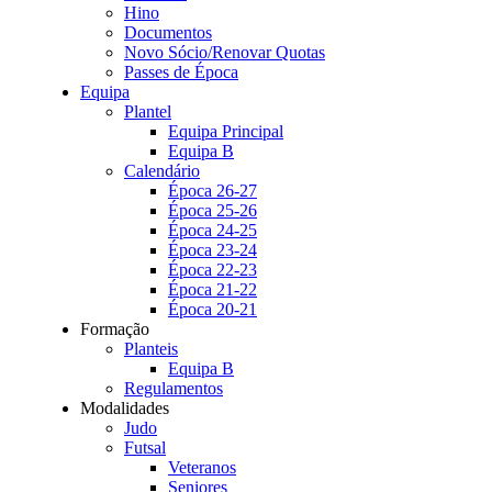
Hino
Documentos
Novo Sócio/Renovar Quotas
Passes de Época
Equipa
Plantel
Equipa Principal
Equipa B
Calendário
Época 26-27
Época 25-26
Época 24-25
Época 23-24
Época 22-23
Época 21-22
Época 20-21
Formação
Planteis
Equipa B
Regulamentos
Modalidades
Judo
Futsal
Veteranos
Seniores