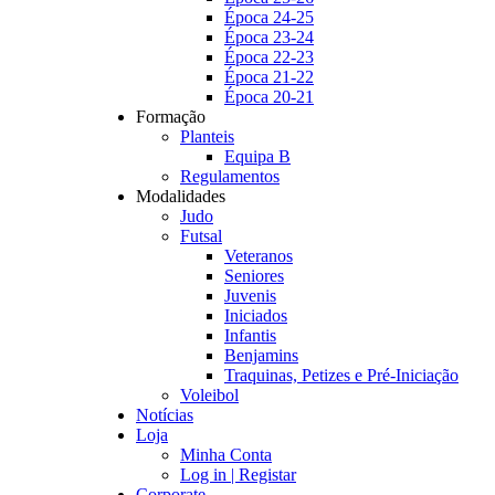
Época 24-25
Época 23-24
Época 22-23
Época 21-22
Época 20-21
Formação
Planteis
Equipa B
Regulamentos
Modalidades
Judo
Futsal
Veteranos
Seniores
Juvenis
Iniciados
Infantis
Benjamins
Traquinas, Petizes e Pré-Iniciação
Voleibol
Notícias
Loja
Minha Conta
Log in | Registar
Corporate