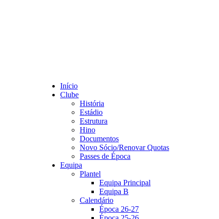
Início
Clube
História
Estádio
Estrutura
Hino
Documentos
Novo Sócio/Renovar Quotas
Passes de Época
Equipa
Plantel
Equipa Principal
Equipa B
Calendário
Época 26-27
Época 25-26