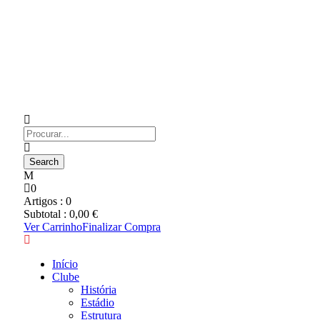
0
Artigos :
0
Subtotal :
0,00
€
Ver Carrinho
Finalizar Compra
Início
Clube
História
Estádio
Estrutura