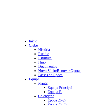
Início
Clube
História
Estádio
Estrutura
Hino
Documentos
Novo Sócio/Renovar Quotas
Passes de Época
Equipa
Plantel
Equipa Principal
Equipa B
Calendário
Época 26-27
Época 25-26