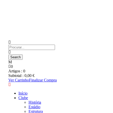
0
Artigos :
0
Subtotal :
0,00
€
Ver Carrinho
Finalizar Compra
Início
Clube
História
Estádio
Estrutura