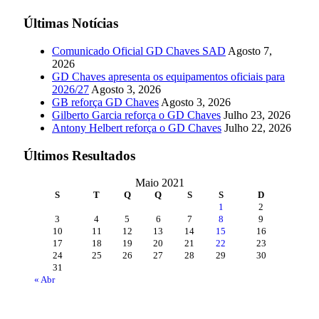
Últimas Notícias
Comunicado Oficial GD Chaves SAD
Agosto 7,
2026
GD Chaves apresenta os equipamentos oficiais para
2026/27
Agosto 3, 2026
GB reforça GD Chaves
Agosto 3, 2026
Gilberto Garcia reforça o GD Chaves
Julho 23, 2026
Antony Helbert reforça o GD Chaves
Julho 22, 2026
Últimos Resultados
Maio 2021
S
T
Q
Q
S
S
D
1
2
3
4
5
6
7
8
9
10
11
12
13
14
15
16
17
18
19
20
21
22
23
24
25
26
27
28
29
30
31
« Abr