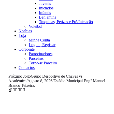
Juvenis
Iniciados
Infantis
Benjamins
Traquinas, Petizes e Pré-Iniciação
Voleibol
Notícias
Loja
Minha Conta
Log in | Registar
Corporate
Patrocinadores
Parceiros
Torne-se Parceiro
Contactos
Próximo Jogo
Grupo Desportivo de Chaves vs
Académica
/
Agosto 8, 2026
/
Estádio Municipal Eng° Manuel
Branco Teixeira.