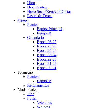
Hino
Documentos
Novo Sócio/Renovar Quotas
Passes de Época
Equipa
Plantel
Equipa Principal
Equipa B
Calendário
Época 26-27
Época 25-26
Época 24-25
Época 23-24
Época 22-23
Época 21-22
Época 20-21
Formação
Planteis
Equipa B
Regulamentos
Modalidades
Judo
Futsal
Veteranos
Seniores