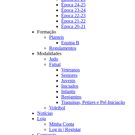
Época 24-25
Época 23-24
Época 22-23
Época 21-22
Época 20-21
Formação
Planteis
Equipa B
Regulamentos
Modalidades
Judo
Futsal
Veteranos
Seniores
Juvenis
Iniciados
Infantis
Benjamins
Traquinas, Petizes e Pré-Iniciação
Voleibol
Notícias
Loja
Minha Conta
Log in | Registar
Corporate