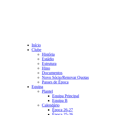
Início
Clube
História
Estádio
Estrutura
Hino
Documentos
Novo Sócio/Renovar Quotas
Passes de Época
Equipa
Plantel
Equipa Principal
Equipa B
Calendário
Época 26-27
Época 25-26