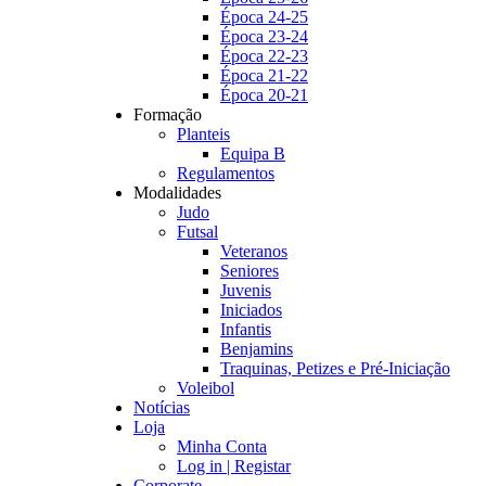
Época 24-25
Época 23-24
Época 22-23
Época 21-22
Época 20-21
Formação
Planteis
Equipa B
Regulamentos
Modalidades
Judo
Futsal
Veteranos
Seniores
Juvenis
Iniciados
Infantis
Benjamins
Traquinas, Petizes e Pré-Iniciação
Voleibol
Notícias
Loja
Minha Conta
Log in | Registar
Corporate