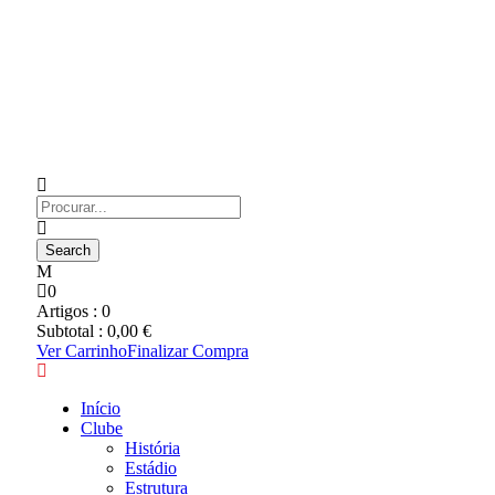
0
Artigos :
0
Subtotal :
0,00
€
Ver Carrinho
Finalizar Compra
Início
Clube
História
Estádio
Estrutura