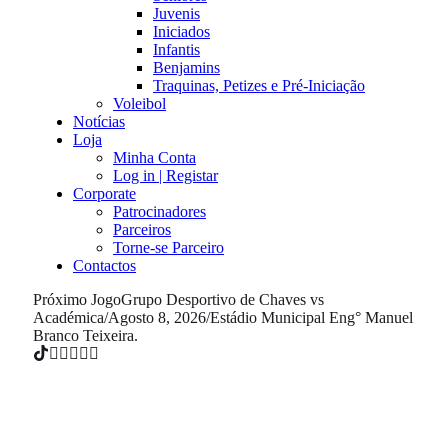
Juvenis
Iniciados
Infantis
Benjamins
Traquinas, Petizes e Pré-Iniciação
Voleibol
Notícias
Loja
Minha Conta
Log in | Registar
Corporate
Patrocinadores
Parceiros
Torne-se Parceiro
Contactos
Próximo Jogo
Grupo Desportivo de Chaves vs
Académica
/
Agosto 8, 2026
/
Estádio Municipal Eng° Manuel
Branco Teixeira.