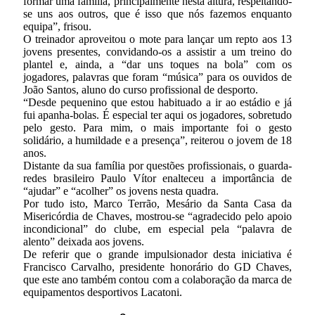
formar uma família, principalmente nesta altura, respeitando-
se uns aos outros, que é isso que nós fazemos enquanto
equipa”, frisou.
O treinador aproveitou o mote para lançar um repto aos 13
jovens presentes, convidando-os a assistir a um treino do
plantel e, ainda, a “dar uns toques na bola” com os
jogadores, palavras que foram “música” para os ouvidos de
João Santos, aluno do curso profissional de desporto.
“Desde pequenino que estou habituado a ir ao estádio e já
fui apanha-bolas. É especial ter aqui os jogadores, sobretudo
pelo gesto. Para mim, o mais importante foi o gesto
solidário, a humildade e a presença”, reiterou o jovem de 18
anos.
Distante da sua família por questões profissionais, o guarda-
redes brasileiro Paulo Vítor enalteceu a importância de
“ajudar” e “acolher” os jovens nesta quadra.
Por tudo isto, Marco Terrão, Mesário da Santa Casa da
Misericórdia de Chaves, mostrou-se “agradecido pelo apoio
incondicional” do clube, em especial pela “palavra de
alento” deixada aos jovens.
De referir que o grande impulsionador desta iniciativa é
Francisco Carvalho, presidente honorário do GD Chaves,
que este ano também contou com a colaboração da marca de
equipamentos desportivos Lacatoni.