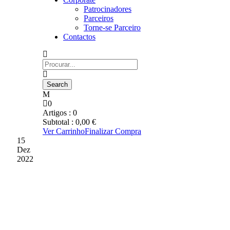
Patrocinadores
Parceiros
Torne-se Parceiro
Contactos
0
Artigos :
0
Subtotal :
0,00
€
Ver Carrinho
Finalizar Compra
15
Dez
2022
GD CHAVES DISTRIBUIU
PRESENTES E AFECTOS
A CRIANÇAS E JOVENS