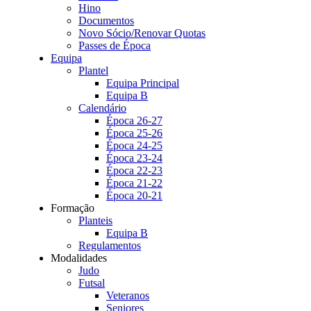
Hino
Documentos
Novo Sócio/Renovar Quotas
Passes de Época
Equipa
Plantel
Equipa Principal
Equipa B
Calendário
Época 26-27
Época 25-26
Época 24-25
Época 23-24
Época 22-23
Época 21-22
Época 20-21
Formação
Planteis
Equipa B
Regulamentos
Modalidades
Judo
Futsal
Veteranos
Seniores