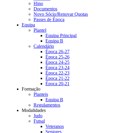
Hino
Documentos
Novo Sócio/Renovar Quotas
Passes de Época
Equipa
Plantel
Equipa Principal
Equipa B
Calendário
Época 26-27
Época 25-26
Época 24-25
Época 23-24
Época 22-23
Época 21-22
Época 20-21
Formação
Planteis
Equipa B
Regulamentos
Modalidades
Judo
Futsal
Veteranos
Seniores