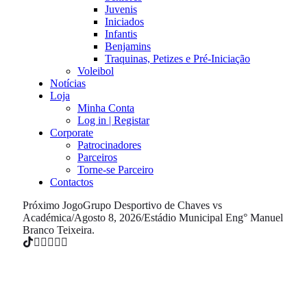
Juvenis
Iniciados
Infantis
Benjamins
Traquinas, Petizes e Pré-Iniciação
Voleibol
Notícias
Loja
Minha Conta
Log in | Registar
Corporate
Patrocinadores
Parceiros
Torne-se Parceiro
Contactos
Próximo Jogo
Grupo Desportivo de Chaves vs
Académica
/
Agosto 8, 2026
/
Estádio Municipal Eng° Manuel
Branco Teixeira.