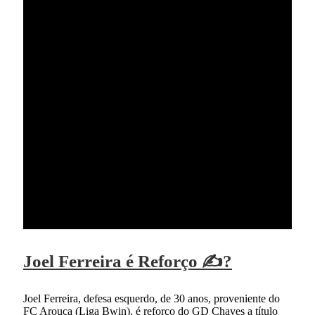
Joel Ferreira é Reforço ✍?
Joel Ferreira, defesa esquerdo, de 30 anos, proveniente do
FC Arouca (Liga Bwin), é reforço do GD Chaves a título