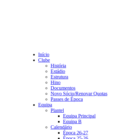
Início
Clube
História
Estádio
Estrutura
Hino
Documentos
Novo Sócio/Renovar Quotas
Passes de Época
Equipa
Plantel
Equipa Principal
Equipa B
Calendário
Época 26-27
Época 25-26