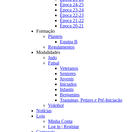
Época 24-25
Época 23-24
Época 22-23
Época 21-22
Época 20-21
Formação
Planteis
Equipa B
Regulamentos
Modalidades
Judo
Futsal
Veteranos
Seniores
Juvenis
Iniciados
Infantis
Benjamins
Traquinas, Petizes e Pré-Iniciação
Voleibol
Notícias
Loja
Minha Conta
Log in | Registar
Corporate