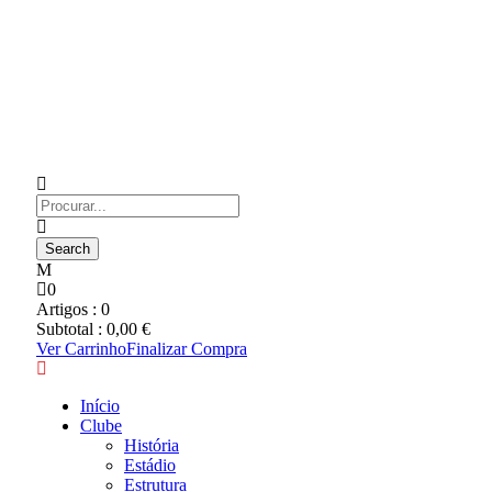
0
Artigos :
0
Subtotal :
0,00
€
Ver Carrinho
Finalizar Compra
Início
Clube
História
Estádio
Estrutura