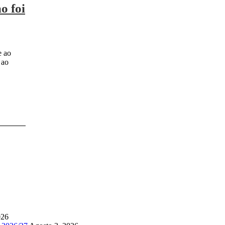
o foi
e ao
 ao
026