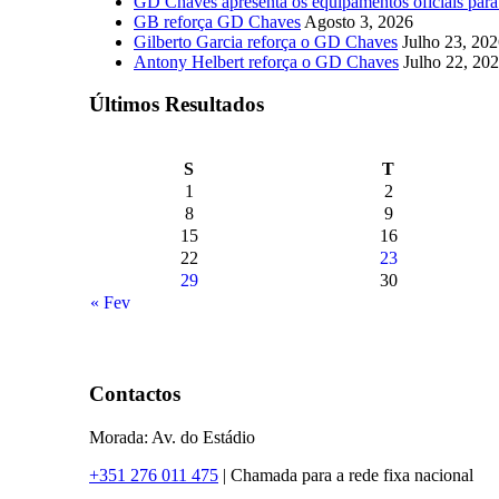
GD Chaves apresenta os equipamentos oficiais par
GB reforça GD Chaves
Agosto 3, 2026
Gilberto Garcia reforça o GD Chaves
Julho 23, 20
Antony Helbert reforça o GD Chaves
Julho 22, 20
Últimos Resultados
S
T
1
2
8
9
15
16
22
23
29
30
« Fev
Contactos
Morada: Av. do Estádio
+351 276 011 475
| Chamada para a rede fixa nacional