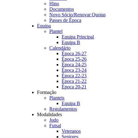
Hino
Documentos
Novo Sócio/Renovar Quotas
Passes de Época
Equipa
Plantel
Equipa Principal
Equipa B
Calendário
Época 26-27
Época 25-26
Época 24-25
Época 23-24
Época 22-23
Época 21-22
Época 20-21
Formação
Planteis
Equipa B
Regulamentos
Modalidades
Judo
Futsal
Veteranos
Seniores