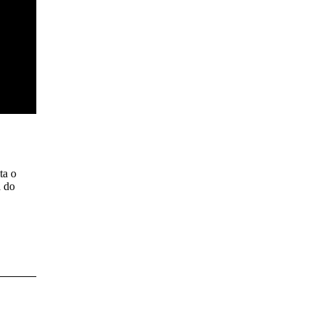
ta o
a do