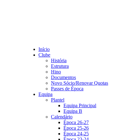
Início
Clube
História
Estrutura
Hino
Documentos
Novo Sócio/Renovar Quotas
Passes de Época
Equipa
Plantel
Equipa Principal
Equipa B
Calendário
Época 26-27
Época 25-26
Época 24-25
Época 23-24