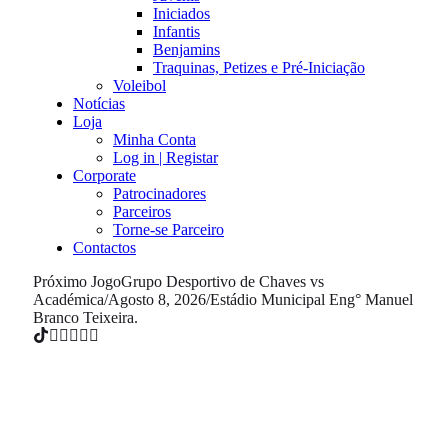
Iniciados
Infantis
Benjamins
Traquinas, Petizes e Pré-Iniciação
Voleibol
Notícias
Loja
Minha Conta
Log in | Registar
Corporate
Patrocinadores
Parceiros
Torne-se Parceiro
Contactos
Próximo Jogo
Grupo Desportivo de Chaves vs
Académica
/
Agosto 8, 2026
/
Estádio Municipal Eng° Manuel
Branco Teixeira.