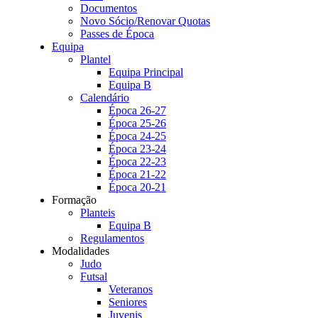
Documentos
Novo Sócio/Renovar Quotas
Passes de Época
Equipa
Plantel
Equipa Principal
Equipa B
Calendário
Época 26-27
Época 25-26
Época 24-25
Época 23-24
Época 22-23
Época 21-22
Época 20-21
Formação
Planteis
Equipa B
Regulamentos
Modalidades
Judo
Futsal
Veteranos
Seniores
Juvenis