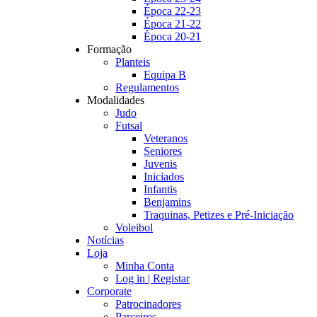
Época 22-23
Época 21-22
Época 20-21
Formação
Planteis
Equipa B
Regulamentos
Modalidades
Judo
Futsal
Veteranos
Seniores
Juvenis
Iniciados
Infantis
Benjamins
Traquinas, Petizes e Pré-Iniciação
Voleibol
Notícias
Loja
Minha Conta
Log in | Registar
Corporate
Patrocinadores
Parceiros