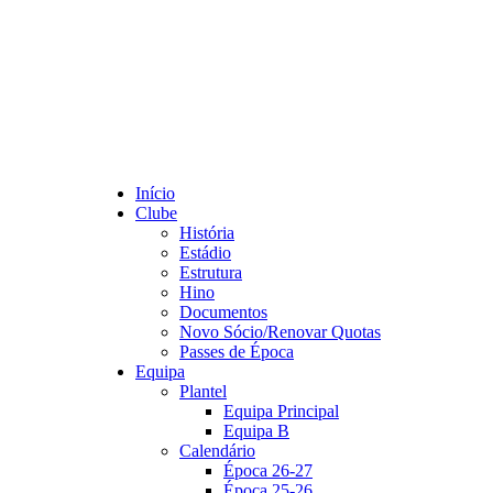
Início
Clube
História
Estádio
Estrutura
Hino
Documentos
Novo Sócio/Renovar Quotas
Passes de Época
Equipa
Plantel
Equipa Principal
Equipa B
Calendário
Época 26-27
Época 25-26