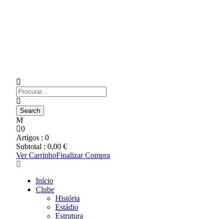
0
Artigos :
0
Subtotal :
0,00
€
Ver Carrinho
Finalizar Compra
Início
Clube
História
Estádio
Estrutura