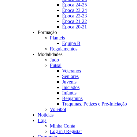
Época 24-25
Época 23-24
Época 22-23
Época 21-22
Época 20-21
Formação
Planteis
Equipa B
Regulamentos
Modalidades
Judo
Futsal
Veteranos
Seniores
Juvenis
Iniciados
Infantis
Benjamins
Traquinas, Petizes e Pré-Iniciação
Voleibol
Notícias
Loja
Minha Conta
Log in | Registar
Corporate