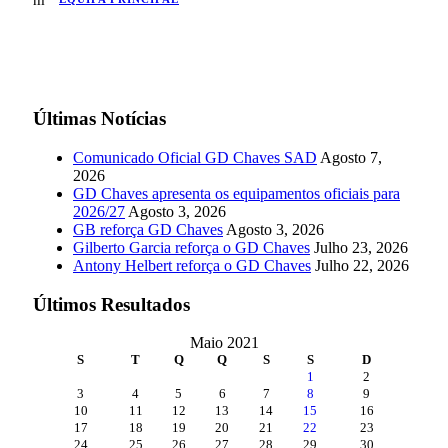
Últimas Notícias
Comunicado Oficial GD Chaves SAD
Agosto 7,
2026
GD Chaves apresenta os equipamentos oficiais para
2026/27
Agosto 3, 2026
GB reforça GD Chaves
Agosto 3, 2026
Gilberto Garcia reforça o GD Chaves
Julho 23, 2026
Antony Helbert reforça o GD Chaves
Julho 22, 2026
Últimos Resultados
Maio 2021
S
T
Q
Q
S
S
D
1
2
3
4
5
6
7
8
9
10
11
12
13
14
15
16
17
18
19
20
21
22
23
24
25
26
27
28
29
30