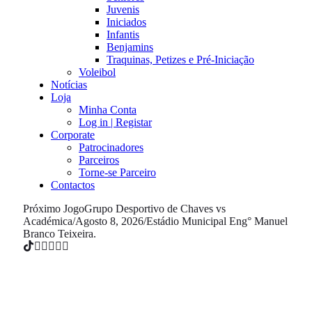
Juvenis
Iniciados
Infantis
Benjamins
Traquinas, Petizes e Pré-Iniciação
Voleibol
Notícias
Loja
Minha Conta
Log in | Registar
Corporate
Patrocinadores
Parceiros
Torne-se Parceiro
Contactos
Próximo Jogo
Grupo Desportivo de Chaves vs
Académica
/
Agosto 8, 2026
/
Estádio Municipal Eng° Manuel
Branco Teixeira.