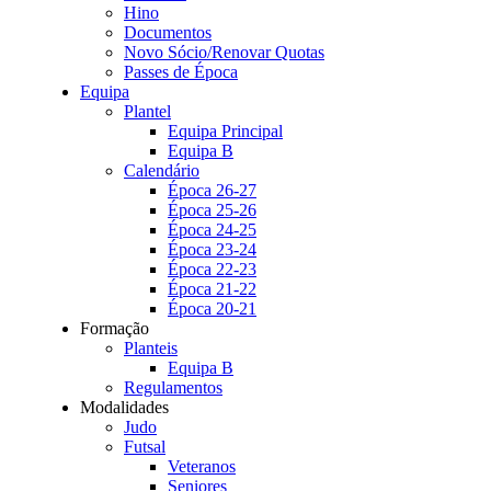
Hino
Documentos
Novo Sócio/Renovar Quotas
Passes de Época
Equipa
Plantel
Equipa Principal
Equipa B
Calendário
Época 26-27
Época 25-26
Época 24-25
Época 23-24
Época 22-23
Época 21-22
Época 20-21
Formação
Planteis
Equipa B
Regulamentos
Modalidades
Judo
Futsal
Veteranos
Seniores