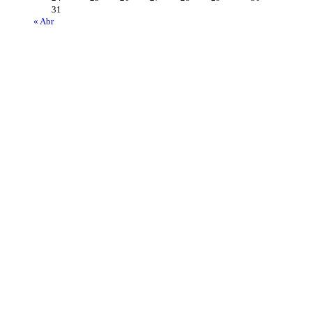
31
« Abr