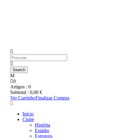
0
Artigos :
0
Subtotal :
0,00
€
Ver Carrinho
Finalizar Compra
Início
Clube
História
Estádio
Estrutura