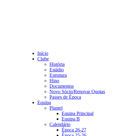
Início
Clube
História
Estádio
Estrutura
Hino
Documentos
Novo Sócio/Renovar Quotas
Passes de Época
Equipa
Plantel
Equipa Principal
Equipa B
Calendário
Época 26-27
Época 25-26