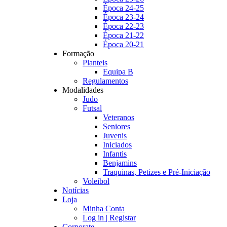
Época 24-25
Época 23-24
Época 22-23
Época 21-22
Época 20-21
Formação
Planteis
Equipa B
Regulamentos
Modalidades
Judo
Futsal
Veteranos
Seniores
Juvenis
Iniciados
Infantis
Benjamins
Traquinas, Petizes e Pré-Iniciação
Voleibol
Notícias
Loja
Minha Conta
Log in | Registar
Corporate