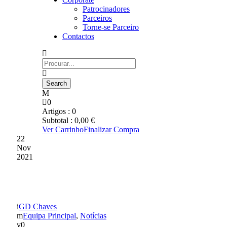
Patrocinadores
Parceiros
Torne-se Parceiro
Contactos
0
Artigos :
0
Subtotal :
0,00
€
Ver Carrinho
Finalizar Compra
22
Nov
2021
“?????ÇÃ? ?????”
GD Chaves
Equipa Principal
,
Notícias
0