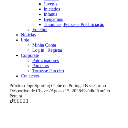
Juvenis
Iniciados
Infantis
Benjamins
Traquinas, Petizes e Pré-Iniciação
Voleibol
Notícias
Loja
Minha Conta
Log in | Registar
Corporate
Patrocinadores
Parceiros
Torne-se Parceiro
Contactos
Próximo Jogo
Sporting Clube de Portugal B vs Grupo
Desportivo de Chaves
/
Agosto 15, 2026
/
Estádio Aurélio
Pereira