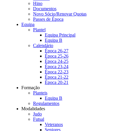
Hino
Documentos
Novo Sócio/Renovar Quotas
Passes de Época
Equipa
Plantel
Equipa Principal
Equipa B
Calendário
Época 26-27
Época 25-26
Época 24-25
Época 23-24
Época 22-23
Época 21-22
Época 20-21
Formação
Planteis
Equipa B
Regulamentos
Modalidades
Judo
Futsal
Veteranos
Seniores