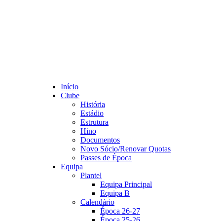
Início
Clube
História
Estádio
Estrutura
Hino
Documentos
Novo Sócio/Renovar Quotas
Passes de Época
Equipa
Plantel
Equipa Principal
Equipa B
Calendário
Época 26-27
Época 25-26