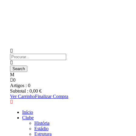
0
Artigos :
0
Subtotal :
0,00
€
Ver Carrinho
Finalizar Compra
Início
Clube
História
Estádio
Estrutura