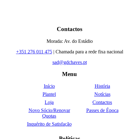
Contactos
Morada: Av. do Estádio
+351 276 011 475
| Chamada para a rede fixa nacional
sad@gdchaves.pt
Menu
Início
História
Plantel
Notícias
Loja
Contactos
Novo Sócio/Renovar
Passes de Época
Quotas
Inquérito de Satisfação
Políticas