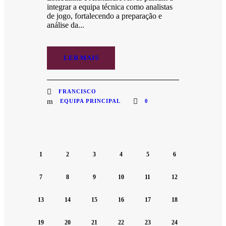
integrar a equipa técnica como analistas
de jogo, fortalecendo a preparação e
análise da...
LER MAIS
FRANCISCO
EQUIPA PRINCIPAL
0
1
2
3
4
5
6
7
8
9
10
11
12
13
14
15
16
17
18
19
20
21
22
23
24