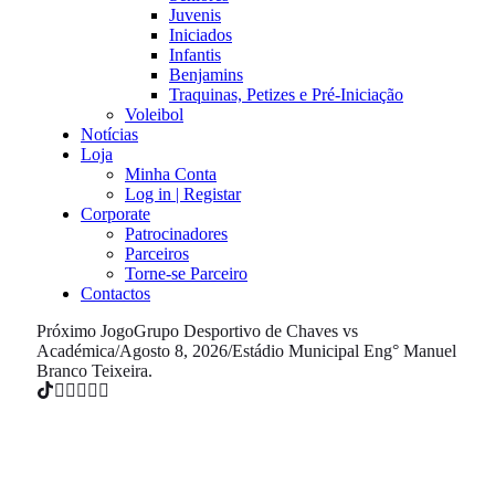
Juvenis
Iniciados
Infantis
Benjamins
Traquinas, Petizes e Pré-Iniciação
Voleibol
Notícias
Loja
Minha Conta
Log in | Registar
Corporate
Patrocinadores
Parceiros
Torne-se Parceiro
Contactos
Próximo Jogo
Grupo Desportivo de Chaves vs
Académica
/
Agosto 8, 2026
/
Estádio Municipal Eng° Manuel
Branco Teixeira.