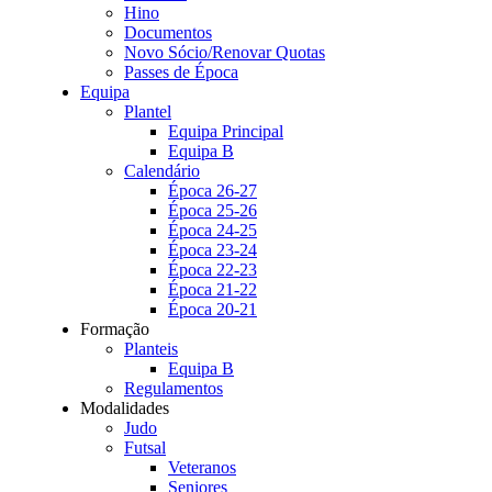
Hino
Documentos
Novo Sócio/Renovar Quotas
Passes de Época
Equipa
Plantel
Equipa Principal
Equipa B
Calendário
Época 26-27
Época 25-26
Época 24-25
Época 23-24
Época 22-23
Época 21-22
Época 20-21
Formação
Planteis
Equipa B
Regulamentos
Modalidades
Judo
Futsal
Veteranos
Seniores