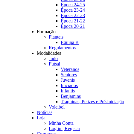
Época 24-25
Época 23-24
Época 22-23
Época 21-22
Época 20-21
Formação
Planteis
Equipa B
Regulamentos
Modalidades
Judo
Futsal
Veteranos
Seniores
Juvenis
Iniciados
Infantis
Benjamins
Traquinas, Petizes e Pré-Iniciação
Voleibol
Notícias
Loja
Minha Conta
Log in | Registar
Corporate